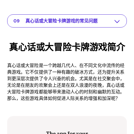
真心话或大冒险卡牌游戏简介
The app for your relationship
真心话或大冒险卡牌游戏的心理益处
成功游戏的实用技巧
真心话或大冒险游戏如何改善关系
真心话或大冒险游戏的投资回报优势
数字时代的真心话或大冒险游戏
结论
真心话或大冒险卡牌游戏的常见问题
真心话或大冒险卡牌游戏简介
真心话或大冒险是一个跨越几代人、在不同文化中流传的经
典游戏。它不仅提供了一种有趣的破冰方式，还为提升关系
到更深层次提供了令人兴奋的机会。尤其是在社交聚会中，
无论是在朋友的欢聚会上还是在双人浪漫的夜晚，真心话或
大冒险卡牌游戏都能够带来激动人心的时刻和幽默的互动。
那么，这些游戏具体如何促进人际关系的增强和加深呢？
The app for your