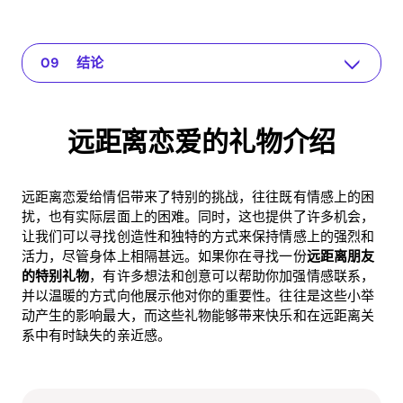
远距离恋爱的礼物介绍
The app for your relationship
个性化礼物
虚拟体验
日常礼物
创意DIY礼物
深思熟虑的礼物的投资回报率（ROI）优势
关于远程关系礼物的常见问题
结论
远距离恋爱的礼物介绍
远距离恋爱给情侣带来了特别的挑战，往往既有情感上的困
扰，也有实际层面上的困难。同时，这也提供了许多机会，
让我们可以寻找创造性和独特的方式来保持情感上的强烈和
活力，尽管身体上相隔甚远。如果你在寻找一份
远距离朋友
的特别礼物
，有许多想法和创意可以帮助你加强情感联系，
并以温暖的方式向他展示他对你的重要性。往往是这些小举
动产生的影响最大，而这些礼物能够带来快乐和在远距离关
系中有时缺失的亲近感。