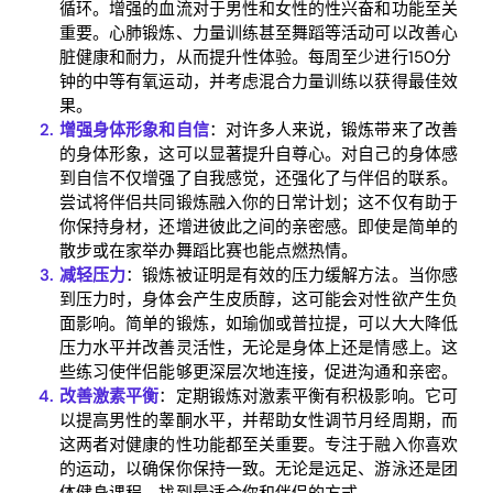
循环。增强的血流对于男性和女性的性兴奋和功能至关
重要。心肺锻炼、力量训练甚至舞蹈等活动可以改善心
脏健康和耐力，从而提升性体验。每周至少进行150分
钟的中等有氧运动，并考虑混合力量训练以获得最佳效
果。
增强身体形象和自信
：对许多人来说，锻炼带来了改善
的身体形象，这可以显著提升自尊心。对自己的身体感
到自信不仅增强了自我感觉，还强化了与伴侣的联系。
Home
尝试将伴侣共同锻炼融入你的日常计划；这不仅有助于
你保持身材，还增进彼此之间的亲密感。即使是简单的
Blog
散步或在家举办舞蹈比赛也能点燃热情。
减轻压力
：锻炼被证明是有效的压力缓解方法。当你感
到压力时，身体会产生皮质醇，这可能会对性欲产生负
Download
面影响。简单的锻炼，如瑜伽或普拉提，可以大大降低
压力水平并改善灵活性，无论是身体上还是情感上。这
些练习使伴侣能够更深层次地连接，促进沟通和亲密。
改善激素平衡
：定期锻炼对激素平衡有积极影响。它可
以提高男性的睾酮水平，并帮助女性调节月经周期，而
这两者对健康的性功能都至关重要。专注于融入你喜欢
的运动，以确保你保持一致。无论是远足、游泳还是团