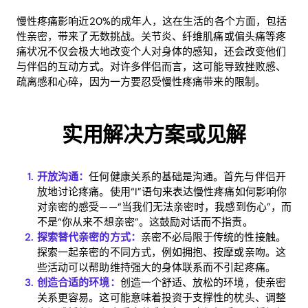
慢性疼痛影响近20%的成年人，这在生活的各个方面，包括
性亲密，带来了无数挑战。关节炎、纤维肌痛或偏头痛等疼
痛状况不仅会极大地改变个人对身体的感知，还会改变他们
与伴侣的互动方式。对许多伴侣而言，这可能导致挫败感、
疏离感和心碎，因为一方要忍受慢性疼痛带来的限制。
实用解决方案或见解
开放沟通：
任何健康关系的基础是沟通。首先与伴侣开
放地讨论疼痛。使用“I”语句来表达慢性疼痛如何影响你
对亲密的感受——“当我们无法亲密时，我感到伤心”，而
不是“你从来不想亲密”。这鼓励对话而不指责。
探索替代亲密的方式：
亲密不必局限于传统的性接触。
探索一起亲密的不同方式，例如拥抱、按摩或亲吻。这
些活动可以帮助维持强大的身体联系而不引起疼痛。
创造合适的环境：
创造一个舒适、放松的环境，使亲密
关系更容易。这可能意味着投资于支撑性的枕头、调整