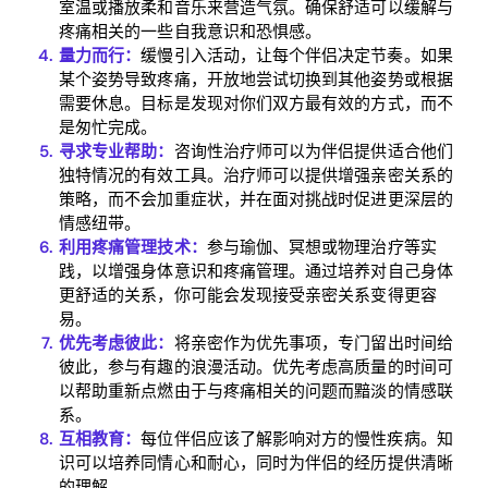
室温或播放柔和音乐来营造气氛。确保舒适可以缓解与
疼痛相关的一些自我意识和恐惧感。
Home
量力而行：
缓慢引入活动，让每个伴侣决定节奏。如果
某个姿势导致疼痛，开放地尝试切换到其他姿势或根据
Blog
需要休息。目标是发现对你们双方最有效的方式，而不
是匆忙完成。
寻求专业帮助：
咨询性治疗师可以为伴侣提供适合他们
独特情况的有效工具。治疗师可以提供增强亲密关系的
Download
策略，而不会加重症状，并在面对挑战时促进更深层的
情感纽带。
利用疼痛管理技术：
参与瑜伽、冥想或物理治疗等实
践，以增强身体意识和疼痛管理。通过培养对自己身体
更舒适的关系，你可能会发现接受亲密关系变得更容
易。
优先考虑彼此：
将亲密作为优先事项，专门留出时间给
彼此，参与有趣的浪漫活动。优先考虑高质量的时间可
以帮助重新点燃由于与疼痛相关的问题而黯淡的情感联
系。
互相教育：
每位伴侣应该了解影响对方的慢性疾病。知
识可以培养同情心和耐心，同时为伴侣的经历提供清晰
的理解。