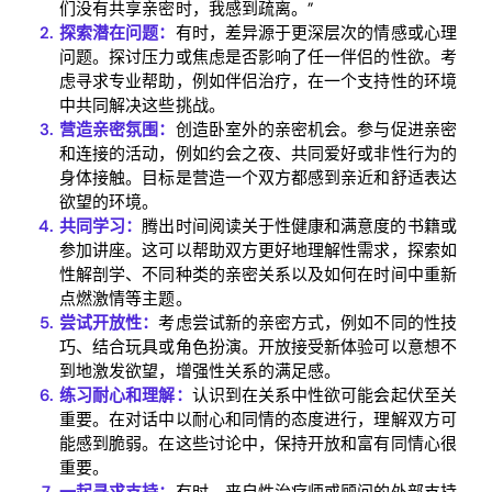
们没有共享亲密时，我感到疏离。”
探索潜在问题：
有时，差异源于更深层次的情感或心理
Home
问题。探讨压力或焦虑是否影响了任一伴侣的性欲。考
虑寻求专业帮助，例如伴侣治疗，在一个支持性的环境
Blog
中共同解决这些挑战。
营造亲密氛围：
创造卧室外的亲密机会。参与促进亲密
和连接的活动，例如约会之夜、共同爱好或非性行为的
Download
身体接触。目标是营造一个双方都感到亲近和舒适表达
欲望的环境。
共同学习：
腾出时间阅读关于性健康和满意度的书籍或
参加讲座。这可以帮助双方更好地理解性需求，探索如
性解剖学、不同种类的亲密关系以及如何在时间中重新
点燃激情等主题。
尝试开放性：
考虑尝试新的亲密方式，例如不同的性技
巧、结合玩具或角色扮演。开放接受新体验可以意想不
到地激发欲望，增强性关系的满足感。
练习耐心和理解：
认识到在关系中性欲可能会起伏至关
重要。在对话中以耐心和同情的态度进行，理解双方可
能感到脆弱。在这些讨论中，保持开放和富有同情心很
重要。
一起寻求支持：
有时，来自性治疗师或顾问的外部支持