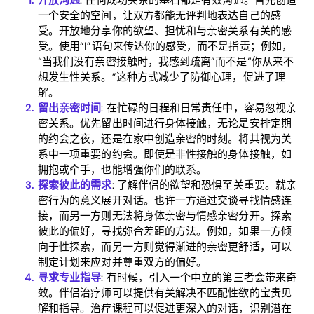
一个安全的空间，让双方都能无评判地表达自己的感
受。开放地分享你的欲望、担忧和与亲密关系有关的感
受。使用“I”语句来传达你的感受，而不是指责；例如，
“当我们没有亲密接触时，我感到疏离”而不是“你从来不
想发生性关系。”这种方式减少了防御心理，促进了理
解。
留出亲密时间
: 在忙碌的日程和日常责任中，容易忽视亲
密关系。优先留出时间进行身体接触，无论是安排定期
Home
的约会之夜，还是在家中创造亲密的时刻。将其视为关
系中一项重要的约会。即使是非性接触的身体接触，如
Blog
拥抱或牵手，也能增强你们的联系。
探索彼此的需求
: 了解伴侣的欲望和恐惧至关重要。就亲
密行为的意义展开对话。也许一方通过交谈寻找情感连
接，而另一方则无法将身体亲密与情感亲密分开。探索
Download
彼此的偏好，寻找弥合差距的方法。例如，如果一方倾
向于性探索，而另一方则觉得渐进的亲密更舒适，可以
制定计划来应对并尊重双方的偏好。
寻求专业指导
: 有时候，引入一个中立的第三者会带来奇
效。伴侣治疗师可以提供有关解决不匹配性欲的宝贵见
解和指导。治疗课程可以促进更深入的对话，识别潜在