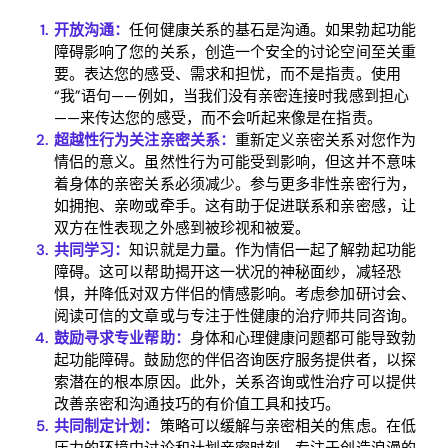
开放沟通：
任何健康关系的基石是沟通。如果勃起功能
障碍影响了您的关系，创造一个安全的讨论空间至关重
Home
要。表达您的感受、需求和担忧，而不是指责。使用
“我”语句——例如，当我们没有亲密连接时我感到担心
Blog
——来传达您的感受，而不会听起来像是在指责。
超越性行为关注亲密关系：
重新定义亲密关系对您作为
情侣的意义。虽然性行为可能受到影响，但这并不意味
着身体的亲密关系必须减少。参与更多非性亲密行为，
Download
如拥抱、亲吻或牵手。这有助于促进联系和亲密感，让
双方在性表现之外感到被珍视和被爱。
共同学习：
知识就是力量。作为情侣一起了解勃起功能
障碍。这可以帮助揭开这一状况的神秘面纱，减轻恐
惧，并降低对双方伴侣的情感影响。考虑参加研讨会、
阅读可信的文章或与专注于性健康的治疗师共同咨询。
鼓励寻求专业帮助：
身体和心理健康问题都可能导致勃
起功能障碍。鼓励您的伴侣咨询医疗服务提供者，以探
索潜在的根本原因。此外，关系咨询或性治疗可以提供
改善亲密和沟通技巧的有价值工具和技巧。
共同制定计划：
策略可以缓解与亲密相关的焦虑。在低
压力的环境中讨论和计划亲密时刻。专注于创造浪漫的