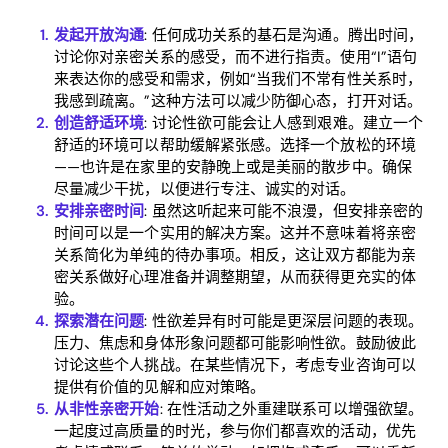
发起开放沟通
: 任何成功关系的基石是沟通。腾出时间，
讨论你对亲密关系的感受，而不进行指责。使用“I”语句
来表达你的感受和需求，例如“当我们不常有性关系时，
我感到疏离。”这种方法可以减少防御心态，打开对话。
创造舒适环境
: 讨论性欲可能会让人感到艰难。建立一个
Home
舒适的环境可以帮助缓解紧张感。选择一个放松的环境
——也许是在家里的安静晚上或是美丽的散步中。确保
Blog
尽量减少干扰，以便进行专注、诚实的对话。
安排亲密时间
: 虽然这听起来可能不浪漫，但安排亲密的
时间可以是一个实用的解决方案。这并不意味着将亲密
关系简化为单纯的待办事项。相反，这让双方都能为亲
Download
密关系做好心理准备并调整期望，从而获得更充实的体
验。
探索潜在问题
: 性欲差异有时可能是更深层问题的表现。
压力、焦虑和身体形象问题都可能影响性欲。鼓励彼此
讨论这些个人挑战。在某些情况下，考虑专业咨询可以
提供有价值的见解和应对策略。
从非性亲密开始
: 在性活动之外重建联系可以增强欲望。
一起度过高质量的时光，参与你们都喜欢的活动，优先