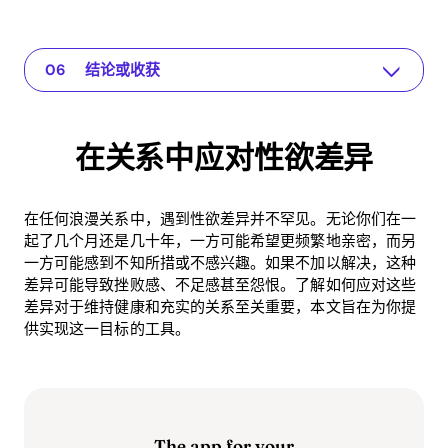
在关系中应对性欲差异
The app for your relationship
理解问题
为什么解决这个问题至关重要
实际解决方案或见解
结论或收获
在关系中应对性欲差异
在任何浪漫关系中，遇到性欲差异并不罕见。无论你们在一
起了几个月还是几十年，一方可能希望更频繁地亲密，而另
一方可能感到不知所措或不感兴趣。如果不加以解决，这种
差异可能导致挫败感、不足感甚至怨恨。了解如何应对这些
差异对于维持健康和充实的关系至关重要，本文旨在为你提
供实现这一目标的工具。
The app for your