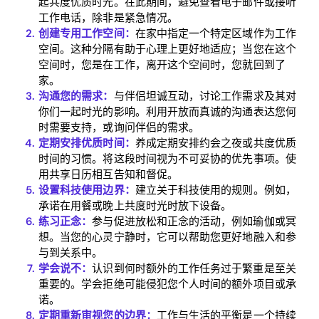
起共度优质时光。在此期间，避免查看电子邮件或接听
工作电话，除非是紧急情况。
创建专用工作空间：
在家中指定一个特定区域作为工作
空间。这种分隔有助于心理上更好地适应；当您在这个
空间时，您是在工作，离开这个空间时，您就回到了
Home
家。
沟通您的需求：
与伴侣坦诚互动，讨论工作需求及其对
Blog
你们一起时光的影响。利用开放而真诚的沟通表达您何
时需要支持，或询问伴侣的需求。
定期安排优质时间：
养成定期安排约会之夜或共度优质
时间的习惯。将这段时间视为不可妥协的优先事项。使
Download
用共享日历相互告知和督促。
设置科技使用边界：
建立关于科技使用的规则。例如，
承诺在用餐或晚上共度时光时放下设备。
练习正念：
参与促进放松和正念的活动，例如瑜伽或冥
想。当您的心灵宁静时，它可以帮助您更好地融入和参
与到关系中。
学会说不：
认识到何时额外的工作任务过于繁重是至关
重要的。学会拒绝可能侵犯您个人时间的额外项目或承
诺。
定期重新审视您的边界：
工作与生活的平衡是一个持续