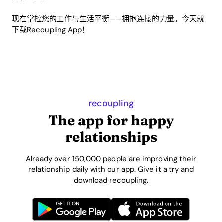
现在掌控您的工作与生活平衡——拥抱连接的力量。今天就
下载Recoupling App！
recoupling
The app for happy
relationships
Already over 150,000 people are improving their
relationship daily with our app. Give it a try and
download recoupling.