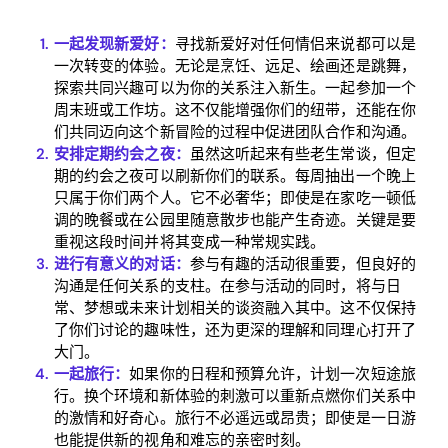
一起发现新爱好：
寻找新爱好对任何情侣来说都可以是
一次转变的体验。无论是烹饪、远足、绘画还是跳舞，
探索共同兴趣可以为你的关系注入新生。一起参加一个
Home
周末班或工作坊。这不仅能增强你们的纽带，还能在你
们共同迈向这个新冒险的过程中促进团队合作和沟通。
Blog
安排定期约会之夜：
虽然这听起来有些老生常谈，但定
期的约会之夜可以刷新你们的联系。每周抽出一个晚上
只属于你们两个人。它不必奢华；即使是在家吃一顿低
调的晚餐或在公园里随意散步也能产生奇迹。关键是要
Download
重视这段时间并将其变成一种常规实践。
进行有意义的对话：
参与有趣的活动很重要，但良好的
沟通是任何关系的支柱。在参与活动的同时，将与日
常、梦想或未来计划相关的谈资融入其中。这不仅保持
了你们讨论的趣味性，还为更深的理解和同理心打开了
大门。
一起旅行：
如果你的日程和预算允许，计划一次短途旅
行。换个环境和新体验的刺激可以重新点燃你们关系中
的激情和好奇心。旅行不必遥远或昂贵；即使是一日游
也能提供新的视角和难忘的亲密时刻。