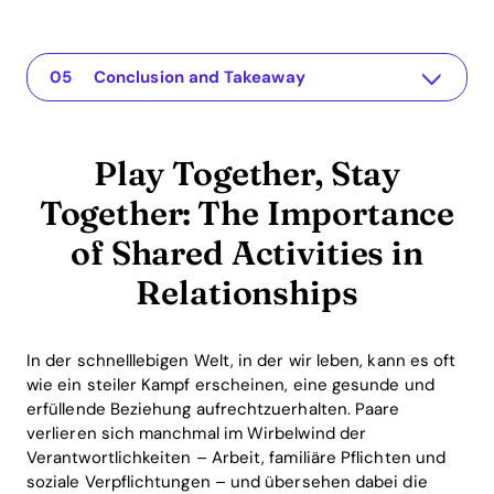
Play Together, Stay Together: The Importance of Shared Activities in Relationships
Die App für Ihre Beziehung
Understanding the Issue
Practical Solutions and Insights
Conclusion and Takeaway
Play Together, Stay
Together: The Importance
of Shared Activities in
Relationships
In der schnelllebigen Welt, in der wir leben, kann es oft
wie ein steiler Kampf erscheinen, eine gesunde und
erfüllende Beziehung aufrechtzuerhalten. Paare
verlieren sich manchmal im Wirbelwind der
Verantwortlichkeiten – Arbeit, familiäre Pflichten und
soziale Verpflichtungen – und übersehen dabei die