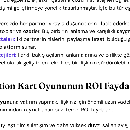
. Bu egzersizler, etkili çatışma çözüm stratejileri öğr
tişimi geliştirmeye yönelik tasarlanmıştır. İşte bu tür e
ersizde her partner sırayla düşüncelerini ifade ederken
 toplar ve özetler. Bu, birbirini anlama ve karşılıklı saygıy
taları:
İki partnerin hislerini paylaşma fırsatı bulduğu 
r platform sunar.
jileri:
Farklı bakış açılarını anlamalarına ve birlikte 
 olarak geliştirilen teknikler, bir ilişkinin sürdürülebilirl
ition Kart Oyununun ROI Fayda
oyunu
na yatırım yapmak, ilişkiniz için önemli uzun vadel
lanımından kaynaklanan bazı temel ROI faydaları:
İyileştirilmiş iletişim ve daha yüksek duygusal anlayış,