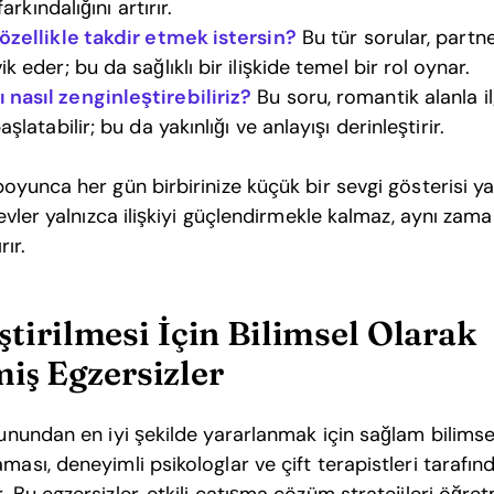
arkındalığını artırır.
özellikle takdir etmek istersin?
Bu tür sorular, partne
 eder; bu da sağlıklı bir ilişkide temel bir rol oynar.
nasıl zenginleştirebiliriz?
Bu soru, romantik alanla ilg
şlatabilir; bu da yakınlığı ve anlayışı derinleştirir.
 boyunca her gün birbirinize küçük bir sevgi gösterisi y
örevler yalnızca ilişkiyi güçlendirmekle kalmaz, aynı zam
rır.
leştirilmesi İçin Bilimsel Olarak
iş Egzersizler
yunundan en iyi şekilde yararlanmak için sağlam bilimsel
ması, deneyimli psikologlar ve çift terapistleri tarafın