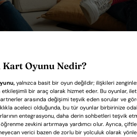
n Kart Oyunu Nedir?
oyunu,
yalnızca basit bir oyun değildir; ilişkileri zenginl
kileşimli bir araç olarak hizmet eder. Bu oyunlar, ileti
partnerler arasında değişimi teşvik eden sorular ve gör
lıkla aceleci olduğunda, bu tür oyunlar birbirinize oda
larının entegrasyonu, daha derin sohbetleri teşvik et
 öğrenme zevkini artırmaya yardımcı olur. Ayrıca, çiftl
eyecan verici bazen de zorlu bir yolculuk olarak yönlen