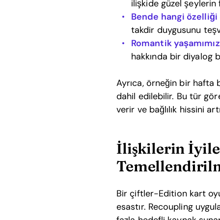
ilişkide güzel şeylerin f
Bende hangi özelliği 
takdir duygusunu teşvik
Romantik yaşamımızı 
hakkında bir diyalog ba
Ayrıca, örneğin bir hafta
dahil edilebilir. Bu tür g
verir ve bağlılık hissini artı
İlişkilerin İyi
Temellendirilm
Bir çiftler-Edition kart o
esastır. Recoupling uygula