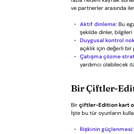
fazla hedefli kaynak sunar
ve partnerler arasında ile
Aktif dinleme:
Bu egz
şekilde dinler, bilgileri
Duygusal kontrol nok
açıklık için değerli bi
Çatışma çözme strate
yardımcı olabilecek özel
Bir Çiftler-Ed
Bir
çiftler-Edition kart 
İşte bu tür oyunların kul
İlişkinin güçlenmesi: