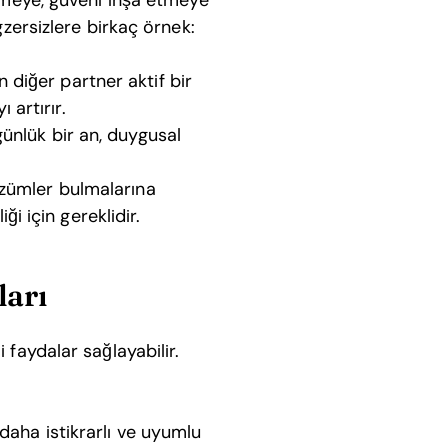
etmeye, güveni inşa etmeye
gzersizlere birkaç örnek:
 diğer partner aktif bir
ı artırır.
günlük bir an, duygusal
çözümler bulmalarına
iği için gereklidir.
ları
i faydalar sağlayabilir.
 daha istikrarlı ve uyumlu