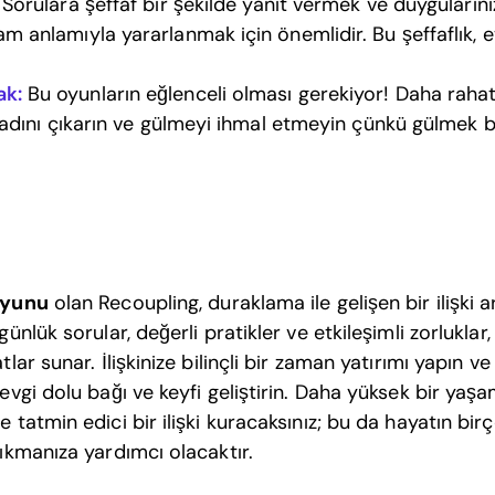
Sorulara şeffaf bir şekilde yanıt vermek ve duyguların
anlamıyla yararlanmak için önemlidir. Bu şeffaflık, etk
k:
Bu oyunların eğlenceli olması gerekiyor! Daha rahat 
adını çıkarın ve gülmeyi ihmal etmeyin çünkü gülmek bi
oyunu
olan Recoupling, duraklama ile gelişen bir ilişki ar
günlük sorular, değerli pratikler ve etkileşimli zorluklar
tlar sunar. İlişkinize bilinçli bir zaman yatırımı yapın v
evgi dolu bağı ve keyfi geliştirin. Daha yüksek bir yaşam
e tatmin edici bir ilişki kuracaksınız; bu da hayatın birç
çıkmanıza yardımcı olacaktır.