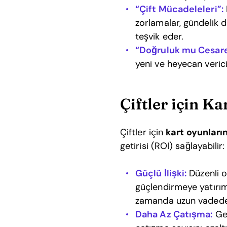
“Çift Mücadeleleri”:
zorlamalar, gündelik 
teşvik eder.
“Doğruluk mu Cesare
yeni ve heyecan verici
Çiftler için Ka
Çiftler için
kart oyunları
getirisi (ROI) sağlayabilir:
Güçlü İlişki:
Düzenli o
güçlendirmeye yatırım 
zamanda uzun vadede d
Daha Az Çatışma:
Gel