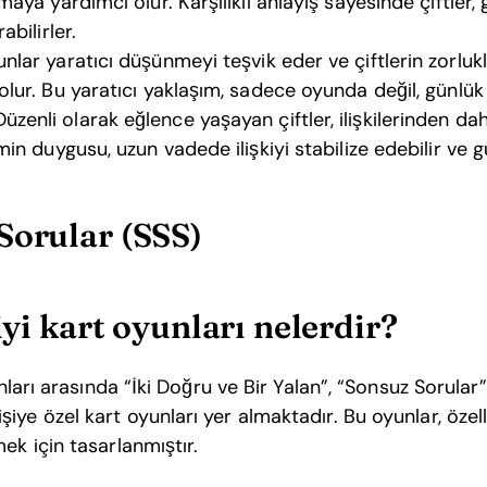
aya yardımcı olur. Karşılıklı anlayış sayesinde çiftler, g
abilirler.
lar yaratıcı düşünmeyi teşvik eder ve çiftlerin zorlukl
lur. Bu yaratıcı yaklaşım, sadece oyunda değil, günlük 
üzenli olarak eğlence yaşayan çiftler, ilişkilerinden d
in duygusu, uzun vadede ilişkiyi stabilize edebilir ve gü
Sorular (SSS)
 iyi kart oyunları nelerdir?
yunları arasında “İki Doğru ve Bir Yalan”, “Sonsuz Sorula
ye özel kart oyunları yer almaktadır. Bu oyunlar, özelli
ek için tasarlanmıştır.