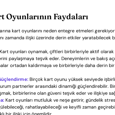
art Oyunlarının Faydaları
larına kart oyunlarını neden entegre etmeleri gerekiyor
nı zamanda ilişki üzerinde derin etkiler yaratabilecek 
Kart oyunları oynamak, çiftleri birbirleriyle aktif olar
lerini paylaşmaya teşvik eder. Deneyimlerin ve bakış açı
malar ortadan kaldırmaya ve birbirleriyle daha derin b
Güçlendirme:
Birçok kart oyunu yüksek seviyede işbirl
urum partnerler arasındaki dinamiği güçlendirebilir. Bi
şmak, birbirlerine olan güveni teşvik eder ve ilişkiye sa
a:
Kart oyunları mutluluk ve neşe getirir, gündelik stre
e gülebileceği, rahatlayabileceği ve keyifli zaman geçireb
lı bir ilişki için önemlidir.