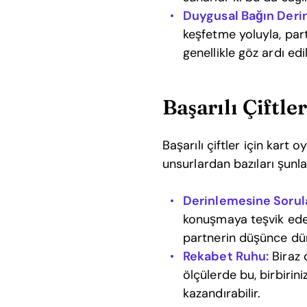
Duygusal Bağın Deri
keşfetme yoluyla, part
genellikle göz ardı ed
Başarılı Çiftle
Başarılı çiftler için kart o
unsurlardan bazıları şunla
Derinlemesine Sorula
konuşmaya teşvik edebi
partnerin düşünce düny
Rekabet Ruhu:
Biraz 
ölçülerde bu, birbirin
kazandırabilir.