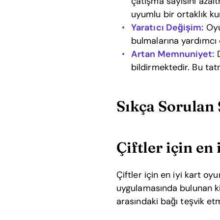
çatışma sayısını azaltm
uyumlu bir ortaklık kur
Yaratıcı Değişim:
Oyun
bulmalarına yardımcı o
Artan Memnuniyet:
D
bildirmektedir. Bu tatm
Sıkça Sorulan 
Çiftler için en
Çiftler için en iyi kart o
uygulamasında bulunan kişi
arasındaki bağı teşvik etm