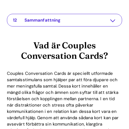
Vad är Couples Conversation Cards?
The app for your relationship
Hur fungerar samtalskort i praktiken?
Fördelar med samtalskort för par
Hur integrerar Recoupling Couples Conversation Cards i sin app?
ROI-fördelar med att använda samtalskort i relationen
Praktiska tips för att använda Couples Conversation Cards
Vanliga frågor om Couples Conversation Cards
Varför är par samtal viktiga?
Kan dessa kort också lösa konflikter?
Hur ofta bör man använda korten?
Sammanfattning
Vad är Couples
Conversation Cards?
Couples Conversation Cards är speciellt utformade
samtalsstimulans som hjälper par att föra djupare och
mer meningsfulla samtal. Dessa kort innehåller en
mängd olika frågor och ämnen som syftar till att stärka
förståelsen och kopplingen mellan partnerna. I en tid
när distraktioner och stress ofta påverkar
kommunikationen i en relation kan dessa kort vara en
värdefull hjälp. Genom att använda sådana kort kan par
avsevärt förbättra sin kommunikation, klargöra