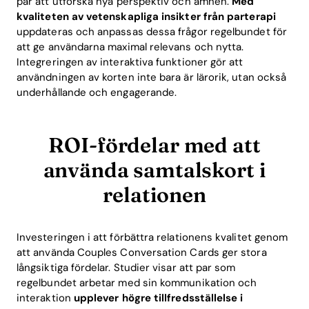
par att utforska nya perspektiv och ämnen.
Med
kvaliteten av vetenskapliga insikter från parterapi
uppdateras och anpassas dessa frågor regelbundet för
att ge användarna maximal relevans och nytta.
Integreringen av interaktiva funktioner gör att
användningen av korten inte bara är lärorik, utan också
underhållande och engagerande.
ROI-fördelar med att
använda samtalskort i
relationen
Home
Investeringen i att förbättra relationens kvalitet genom
Blog
att använda Couples Conversation Cards ger stora
långsiktiga fördelar. Studier visar att par som
regelbundet arbetar med sin kommunikation och
interaktion
upplever högre tillfredsställelse i
Download