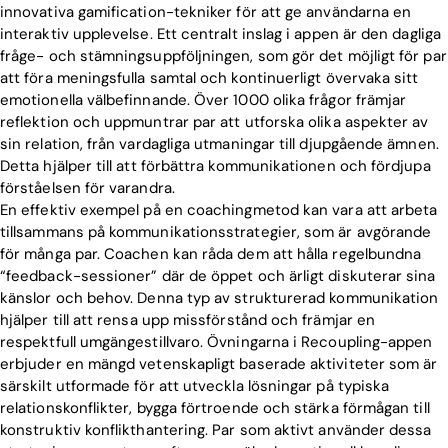
innovativa gamification-tekniker för att ge användarna en
interaktiv upplevelse. Ett centralt inslag i appen är den dagliga
fråge- och stämningsuppföljningen, som gör det möjligt för par
att föra meningsfulla samtal och kontinuerligt övervaka sitt
emotionella välbefinnande. Över 1000 olika frågor främjar
reflektion och uppmuntrar par att utforska olika aspekter av
sin relation, från vardagliga utmaningar till djupgående ämnen.
Detta hjälper till att förbättra kommunikationen och fördjupa
förståelsen för varandra.
En effektiv exempel på en coachingmetod kan vara att arbeta
tillsammans på kommunikationsstrategier, som är avgörande
för många par. Coachen kan råda dem att hålla regelbundna
“feedback-sessioner” där de öppet och ärligt diskuterar sina
känslor och behov. Denna typ av strukturerad kommunikation
hjälper till att rensa upp missförstånd och främjar en
respektfull umgängestillvaro. Övningarna i Recoupling-appen
Home
erbjuder en mängd vetenskapligt baserade aktiviteter som är
särskilt utformade för att utveckla lösningar på typiska
Blog
relationskonflikter, bygga förtroende och stärka förmågan till
konstruktiv konflikthantering. Par som aktivt använder dessa