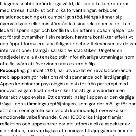
I dagens snabbt föränderliga värld, där par ofta konfronteras
med stress, tidsbrist och olika förväntningar, erbjuder
relationscoaching ett oumbärligt stöd. Många känner sig
överväldigade eller missförstådda i sina relationer, vilket kan
leda till spänningar och konflikter. En erfaren coach hjälper par
att förstå dynamiken i sin relation, hantera konflikter effektivt
och öppet formulera sina ärligaste behov. Relevansen av dessa
interventioner framgår särskilt av statistiken: Ungefär en
tredjedel av alla äktenskap står inför allvarliga utmaningar som
ofta är svåra att övervinna utan extern hjälp.
Recoupling
, grundat 2021, har utvecklat en revolutionerande
mobilapp som gör relationsvård spännande och lättillgänglig.
Appen kombinerar psykologiska insikter från parterapi med
innovativa gamification-tekniker för att ge användarna en
interaktiv upplevelse. Ett centralt inslag i appen är den dagliga
fråge- och stämningsuppföljningen, som gör det möjligt för par
att föra meningsfulla samtal och kontinuerligt övervaka sitt
emotionella välbefinnande. Över 1000 olika frågor främjar
reflektion och uppmuntrar par att utforska olika aspekter av
sin relation, från vardagliga utmaningar till djupgående ämnen.