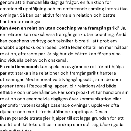
genom att tillhandahålla dagliga frågor, en funktion för
emotionell uppföljning och en omfattande samling interaktiva
övningar. Så kan par aktivt forma sin relation och bättre
hantera utmaningar.
Kan även en relation utan coaching vara framgångsrik?
Ja,
en relation kan också vara framgångsrik utan coaching. Ändå
kan coachens verktyg och tekniker bidra till att problem
snabbt upptäcks och löses. Detta leder ofta till en mer hållbar
relation, eftersom par lär sig hur de bättre kan förena sina
individuella behov och önskemål.
En
relationscoach
kan spela en avgörande roll för att hjälpa
par att stärka sina relationer och framgångsrikt hantera
utmaningar. Med innovativa tillvägagångssätt, som de som
presenteras i Recoupling-appen, blir relationsvård både
effektiv och underhållande. Par som proaktivt tar hand om sin
relation och exempelvis dagligen övar kommunikation eller
genomför vetenskapligt baserade övningar, upplever ofta
djupare och mer tillfredsställande kopplingar. Dessa
livsavgörande strategier hjälper till att lägga grunden för ett
starkt och kärleksfullt partnerskap som står sig både i goda
och svåra tider.