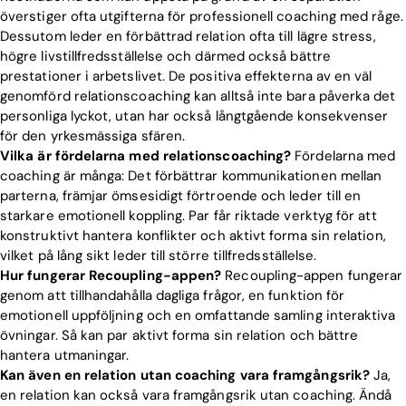
överstiger ofta utgifterna för professionell coaching med råge.
Dessutom leder en förbättrad relation ofta till lägre stress,
högre livstillfredsställelse och därmed också bättre
prestationer i arbetslivet. De positiva effekterna av en väl
genomförd relationscoaching kan alltså inte bara påverka det
personliga lyckot, utan har också långtgående konsekvenser
för den yrkesmässiga sfären.
Vilka är fördelarna med relationscoaching?
Fördelarna med
coaching är många: Det förbättrar kommunikationen mellan
parterna, främjar ömsesidigt förtroende och leder till en
starkare emotionell koppling. Par får riktade verktyg för att
konstruktivt hantera konflikter och aktivt forma sin relation,
vilket på lång sikt leder till större tillfredsställelse.
Hur fungerar Recoupling-appen?
Recoupling-appen fungerar
genom att tillhandahålla dagliga frågor, en funktion för
emotionell uppföljning och en omfattande samling interaktiva
övningar. Så kan par aktivt forma sin relation och bättre
hantera utmaningar.
Kan även en relation utan coaching vara framgångsrik?
Ja,
en relation kan också vara framgångsrik utan coaching. Ändå