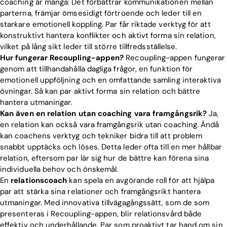
coaching är många: Det förbättrar kommunikationen mellan
parterna, främjar ömsesidigt förtroende och leder till en
starkare emotionell koppling. Par får riktade verktyg för att
konstruktivt hantera konflikter och aktivt forma sin relation,
vilket på lång sikt leder till större tillfredsställelse.
Hur fungerar Recoupling-appen?
Recoupling-appen fungerar
genom att tillhandahålla dagliga frågor, en funktion för
emotionell uppföljning och en omfattande samling interaktiva
övningar. Så kan par aktivt forma sin relation och bättre
hantera utmaningar.
Kan även en relation utan coaching vara framgångsrik?
Ja,
en relation kan också vara framgångsrik utan coaching. Ändå
kan coachens verktyg och tekniker bidra till att problem
snabbt upptäcks och löses. Detta leder ofta till en mer hållbar
relation, eftersom par lär sig hur de bättre kan förena sina
individuella behov och önskemål.
En
relationscoach
kan spela en avgörande roll för att hjälpa
par att stärka sina relationer och framgångsrikt hantera
utmaningar. Med innovativa tillvägagångssätt, som de som
presenteras i Recoupling-appen, blir relationsvård både
effektiv och underhållande. Par som proaktivt tar hand om sin