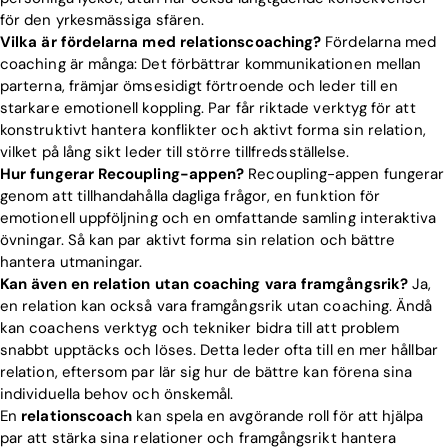
för den yrkesmässiga sfären.
Vilka är fördelarna med relationscoaching?
Fördelarna med
coaching är många: Det förbättrar kommunikationen mellan
parterna, främjar ömsesidigt förtroende och leder till en
starkare emotionell koppling. Par får riktade verktyg för att
konstruktivt hantera konflikter och aktivt forma sin relation,
vilket på lång sikt leder till större tillfredsställelse.
Hur fungerar Recoupling-appen?
Recoupling-appen fungerar
genom att tillhandahålla dagliga frågor, en funktion för
emotionell uppföljning och en omfattande samling interaktiva
övningar. Så kan par aktivt forma sin relation och bättre
hantera utmaningar.
Kan även en relation utan coaching vara framgångsrik?
Ja,
en relation kan också vara framgångsrik utan coaching. Ändå
kan coachens verktyg och tekniker bidra till att problem
snabbt upptäcks och löses. Detta leder ofta till en mer hållbar
relation, eftersom par lär sig hur de bättre kan förena sina
individuella behov och önskemål.
En
relationscoach
kan spela en avgörande roll för att hjälpa
par att stärka sina relationer och framgångsrikt hantera