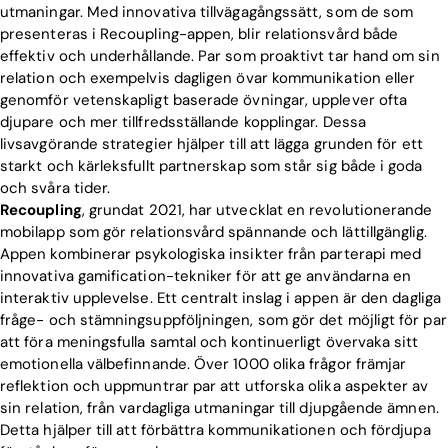
utmaningar. Med innovativa tillvägagångssätt, som de som
presenteras i Recoupling-appen, blir relationsvård både
effektiv och underhållande. Par som proaktivt tar hand om sin
relation och exempelvis dagligen övar kommunikation eller
genomför vetenskapligt baserade övningar, upplever ofta
djupare och mer tillfredsställande kopplingar. Dessa
livsavgörande strategier hjälper till att lägga grunden för ett
starkt och kärleksfullt partnerskap som står sig både i goda
och svåra tider.
Recoupling
, grundat 2021, har utvecklat en revolutionerande
mobilapp som gör relationsvård spännande och lättillgänglig.
Appen kombinerar psykologiska insikter från parterapi med
innovativa gamification-tekniker för att ge användarna en
interaktiv upplevelse. Ett centralt inslag i appen är den dagliga
fråge- och stämningsuppföljningen, som gör det möjligt för par
att föra meningsfulla samtal och kontinuerligt övervaka sitt
emotionella välbefinnande. Över 1000 olika frågor främjar
reflektion och uppmuntrar par att utforska olika aspekter av
sin relation, från vardagliga utmaningar till djupgående ämnen.
Detta hjälper till att förbättra kommunikationen och fördjupa