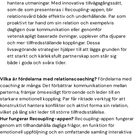
hantera utmaningar. Med innovativa tillvägagångssätt,
som de som presenteras i Recoupling-appen, blir
relationsvård både effektiv och underhållande. Par som
proaktivt tar hand om sin relation och exempelvis
dagligen övar kommunikation eller genomför
vetenskapligt baserade övningar, upplever ofta djupare
och mer tillfredsställande kopplingar. Dessa
livsavgörande strategier hjälper till att lägga grunden för
ett starkt och kärleksfullt partnerskap som står sig
både i goda och svåra tider.
Vilka är fördelarna med relationscoaching?
Fördelarna med
coaching är många: Det förbättrar kommunikationen mellan
parterna, främjar ömsesidigt förtroende och leder till en
starkare emotionell koppling. Par får riktade verktyg för att
konstruktivt hantera konflikter och aktivt forma sin relation,
vilket på lång sikt leder till större tillfredsställelse.
Hur fungerar Recoupling-appen?
Recoupling-appen fungerar
genom att tillhandahålla dagliga frågor, en funktion för
emotionell uppföljning och en omfattande samling interaktiva