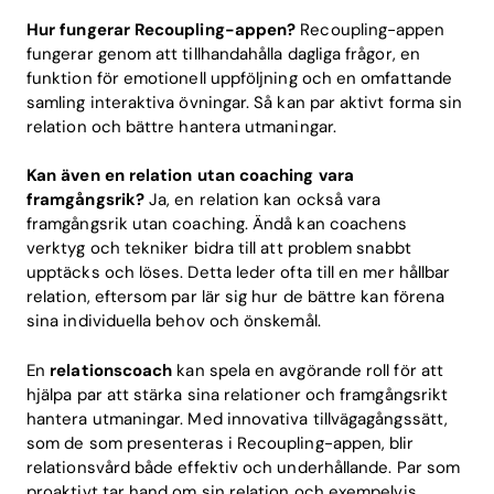
Hur fungerar Recoupling-appen?
Recoupling-appen
fungerar genom att tillhandahålla dagliga frågor, en
funktion för emotionell uppföljning och en omfattande
samling interaktiva övningar. Så kan par aktivt forma sin
relation och bättre hantera utmaningar.
Kan även en relation utan coaching vara
framgångsrik?
Ja, en relation kan också vara
framgångsrik utan coaching. Ändå kan coachens
verktyg och tekniker bidra till att problem snabbt
upptäcks och löses. Detta leder ofta till en mer hållbar
relation, eftersom par lär sig hur de bättre kan förena
sina individuella behov och önskemål.
En
relationscoach
kan spela en avgörande roll för att
hjälpa par att stärka sina relationer och framgångsrikt
hantera utmaningar. Med innovativa tillvägagångssätt,
som de som presenteras i Recoupling-appen, blir
relationsvård både effektiv och underhållande. Par som
proaktivt tar hand om sin relation och exempelvis