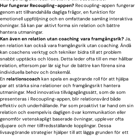
Hur fungerar Recoupling-appen?
Recoupling-appen fungerar
genom att tillhandahålla dagliga frågor, en funktion för
emotionell uppföljning och en omfattande samling interaktiva
övningar. Så kan par aktivt forma sin relation och bättre
hantera utmaningar.
Kan även en relation utan coaching vara framgångsrik?
Ja,
en relation kan också vara framgångsrik utan coaching. Ändå
kan coachens verktyg och tekniker bidra till att problem
snabbt upptäcks och löses. Detta leder ofta till en mer hållbar
relation, eftersom par lär sig hur de bättre kan förena sina
individuella behov och önskemål.
En
relationscoach
kan spela en avgörande roll för att hjälpa
par att stärka sina relationer och framgångsrikt hantera
utmaningar. Med innovativa tillvägagångssätt, som de som
presenteras i Recoupling-appen, blir relationsvård både
effektiv och underhållande. Par som proaktivt tar hand om sin
relation och exempelvis dagligen övar kommunikation eller
genomför vetenskapligt baserade övningar, upplever ofta
djupare och mer tillfredsställande kopplingar. Dessa
livsavgörande strategier hjälper till att lägga grunden för ett