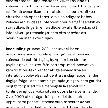
missförstådda i sina relationer, vilket kan leda till
spänningar och konflikter. En erfaren coach hjälper par
att förstå dynamiken i sin relation, hantera konflikter
effektivt och öppet formulera sina ärligaste behov.
Relevansen av dessa interventioner framgår särskilt av
statistiken: Ungefär en tredjedel av alla äktenskap står
inför allvarliga utmaningar som ofta är svåra att
övervinna utan extern hjälp.
Recoupling
, grundat 2021, har utvecklat en
revolutionerande mobilapp som gör relationsvård
spännande och lättillgänglig. Appen kombinerar
psykologiska insikter från parterapi med innovativa
gamification-tekniker för att ge användarna en
interaktiv upplevelse. Ett centralt inslag i appen är den
dagliga fråge- och stämningsuppföljningen, som gör det
möjligt för par att föra meningsfulla samtal och
kontinuerligt övervaka sitt emotionella välbefinnande.
Över 1000 olika frågor främjar reflektion och
uppmuntrar par att utforska olika aspekter av sin
relation, från vardagliga utmaningar till djupgående