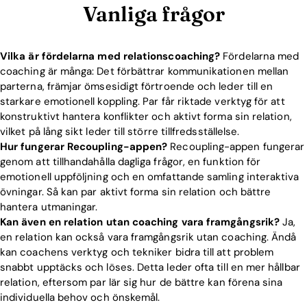
Vanliga frågor
Vilka är fördelarna med relationscoaching?
Fördelarna med
coaching är många: Det förbättrar kommunikationen mellan
parterna, främjar ömsesidigt förtroende och leder till en
starkare emotionell koppling. Par får riktade verktyg för att
konstruktivt hantera konflikter och aktivt forma sin relation,
vilket på lång sikt leder till större tillfredsställelse.
Hur fungerar Recoupling-appen?
Recoupling-appen fungerar
genom att tillhandahålla dagliga frågor, en funktion för
emotionell uppföljning och en omfattande samling interaktiva
övningar. Så kan par aktivt forma sin relation och bättre
hantera utmaningar.
Kan även en relation utan coaching vara framgångsrik?
Ja,
en relation kan också vara framgångsrik utan coaching. Ändå
kan coachens verktyg och tekniker bidra till att problem
snabbt upptäcks och löses. Detta leder ofta till en mer hållbar
relation, eftersom par lär sig hur de bättre kan förena sina
individuella behov och önskemål.