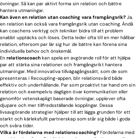
övningar. Så kan par aktivt forma sin relation och bättre
hantera utmaningar.
Kan även en relation utan coaching vara framgångsrik?
Ja,
en relation kan också vara framgångsrik utan coaching. Ändå
kan coachens verktyg och tekniker bidra till att problem
snabbt upptäcks och löses. Detta leder ofta till en mer hållbar
relation, eftersom par lär sig hur de bättre kan förena sina
individuella behov och önskemål.
En
relationscoach
kan spela en avgörande roll för att hjälpa
par att stärka sina relationer och framgångsrikt hantera
utmaningar. Med innovativa tillvägagångssätt, som de som
presenteras i Recoupling-appen, blir relationsvård både
effektiv och underhållande. Par som proaktivt tar hand om sin
relation och exempelvis dagligen övar kommunikation eller
genomför vetenskapligt baserade övningar, upplever ofta
djupare och mer tillfredsställande kopplingar. Dessa
livsavgörande strategier hjälper till att lägga grunden för ett
starkt och kärleksfullt partnerskap som står sig både i goda
och svåra tider.
Vilka är fördelarna med relationscoaching?
Fördelarna med