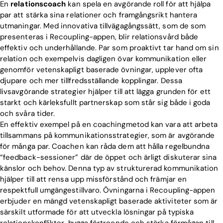
En
relationscoach
kan spela en avgörande roll för att hjälpa
par att stärka sina relationer och framgångsrikt hantera
utmaningar. Med innovativa tillvägagångssätt, som de som
presenteras i Recoupling-appen, blir relationsvård både
effektiv och underhållande. Par som proaktivt tar hand om sin
relation och exempelvis dagligen övar kommunikation eller
genomför vetenskapligt baserade övningar, upplever ofta
djupare och mer tillfredsställande kopplingar. Dessa
livsavgörande strategier hjälper till att lägga grunden för ett
starkt och kärleksfullt partnerskap som står sig både i goda
och svåra tider.
En effektiv exempel på en coachingmetod kan vara att arbeta
tillsammans på kommunikationsstrategier, som är avgörande
för många par. Coachen kan råda dem att hålla regelbundna
“feedback-sessioner” där de öppet och ärligt diskuterar sina
känslor och behov. Denna typ av strukturerad kommunikation
hjälper till att rensa upp missförstånd och främjar en
respektfull umgängestillvaro. Övningarna i Recoupling-appen
erbjuder en mängd vetenskapligt baserade aktiviteter som är
särskilt utformade för att utveckla lösningar på typiska
relationskonflikter, bygga förtroende och stärka förmågan till