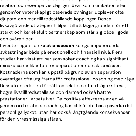
relation och exempelvis dagligen övar kommunikation eller
genomför vetenskapligt baserade övningar, upplever ofta
djupare och mer tillfredsställande kopplingar. Dessa
livsavgörande strategier hjälper till att lägga grunden för ett
starkt och kärleksfullt partnerskap som står sig både i goda
och svåra tider.
Investeringen i en
relationscoach
kan ge imponerande
avkastningar både på emotionell och finansiell nivå. Flera
studier har visat att par som söker coaching kan signifikant
minska sannolikheten för separationer och skilsmässor.
Kostnaderna som kan uppstå på grund av en separation
överstiger ofta utgifterna för professionell coaching med råge.
Dessutom leder en förbättrad relation ofta till lägre stress,
högre livstillfredsställelse och därmed också bättre
prestationer i arbetslivet. De positiva effekterna av en väl
genomförd relationscoaching kan alltså inte bara påverka det
personliga lyckot, utan har också långtgående konsekvenser
för den yrkesmässiga sfären.