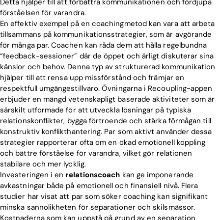
Detta hjälper till att förbättra kommunikationen och fördjupa
förståelsen för varandra.
En effektiv exempel på en coachingmetod kan vara att arbeta
tillsammans på kommunikationsstrategier, som är avgörande
för många par. Coachen kan råda dem att hålla regelbundna
“feedback-sessioner” där de öppet och ärligt diskuterar sina
känslor och behov. Denna typ av strukturerad kommunikation
hjälper till att rensa upp missförstånd och främjar en
respektfull umgängestillvaro. Övningarna i Recoupling-appen
erbjuder en mängd vetenskapligt baserade aktiviteter som är
särskilt utformade för att utveckla lösningar på typiska
relationskonflikter, bygga förtroende och stärka förmågan till
konstruktiv konflikthantering. Par som aktivt använder dessa
strategier rapporterar ofta om en ökad emotionell koppling
och bättre förståelse för varandra, vilket gör relationen
stabilare och mer lycklig.
Investeringen i en
relationscoach
kan ge imponerande
avkastningar både på emotionell och finansiell nivå. Flera
studier har visat att par som söker coaching kan signifikant
minska sannolikheten för separationer och skilsmässor.
Kostnaderna som kan uppstå på grund av en separation