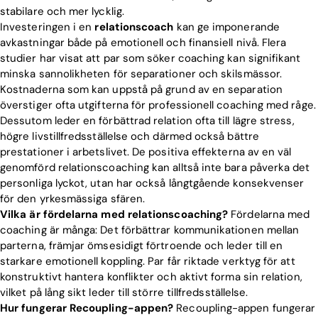
stabilare och mer lycklig.
Investeringen i en
relationscoach
kan ge imponerande
avkastningar både på emotionell och finansiell nivå. Flera
studier har visat att par som söker coaching kan signifikant
minska sannolikheten för separationer och skilsmässor.
Kostnaderna som kan uppstå på grund av en separation
överstiger ofta utgifterna för professionell coaching med råge.
Dessutom leder en förbättrad relation ofta till lägre stress,
högre livstillfredsställelse och därmed också bättre
prestationer i arbetslivet. De positiva effekterna av en väl
genomförd relationscoaching kan alltså inte bara påverka det
personliga lyckot, utan har också långtgående konsekvenser
för den yrkesmässiga sfären.
Vilka är fördelarna med relationscoaching?
Fördelarna med
coaching är många: Det förbättrar kommunikationen mellan
parterna, främjar ömsesidigt förtroende och leder till en
starkare emotionell koppling. Par får riktade verktyg för att
konstruktivt hantera konflikter och aktivt forma sin relation,
vilket på lång sikt leder till större tillfredsställelse.
Hur fungerar Recoupling-appen?
Recoupling-appen fungerar