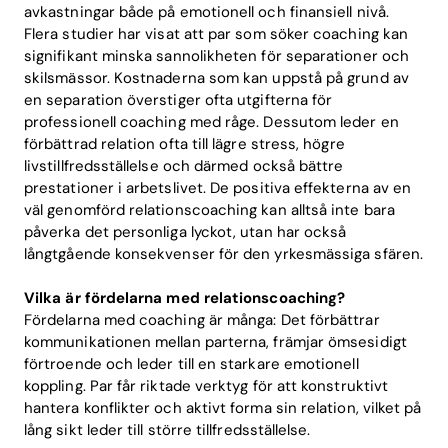
avkastningar både på emotionell och finansiell nivå.
Flera studier har visat att par som söker coaching kan
signifikant minska sannolikheten för separationer och
skilsmässor. Kostnaderna som kan uppstå på grund av
en separation överstiger ofta utgifterna för
professionell coaching med råge. Dessutom leder en
förbättrad relation ofta till lägre stress, högre
livstillfredsställelse och därmed också bättre
prestationer i arbetslivet. De positiva effekterna av en
väl genomförd relationscoaching kan alltså inte bara
påverka det personliga lyckot, utan har också
långtgående konsekvenser för den yrkesmässiga sfären.
Vilka är fördelarna med relationscoaching?
Fördelarna med coaching är många: Det förbättrar
kommunikationen mellan parterna, främjar ömsesidigt
förtroende och leder till en starkare emotionell
koppling. Par får riktade verktyg för att konstruktivt
hantera konflikter och aktivt forma sin relation, vilket på
lång sikt leder till större tillfredsställelse.