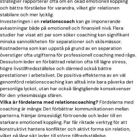
strategier rapporterar ofta om en ökad emotionell koppling
Download
och bättre förståelse för varandra, vilket gör relationen
stabilare och mer lycklig.
Investeringen i en
relationscoach
kan ge imponerande
avkastningar både på emotionell och finansiell nivå. Flera
studier har visat att par som söker coaching kan signifikant
minska sannolikheten för separationer och skilsmässor.
Kostnaderna som kan uppstå på grund av en separation
överstiger ofta utgifterna för professionell coaching med råge.
Dessutom leder en förbättrad relation ofta till lägre stress,
högre livstillfredsställelse och därmed också bättre
prestationer i arbetslivet. De positiva effekterna av en väl
genomförd relationscoaching kan alltså inte bara påverka det
personliga lyckot, utan har också långtgående konsekvenser
för den yrkesmässiga sfären.
Vilka är fördelarna med relationscoaching?
Fördelarna med
coaching är många: Det förbättrar kommunikationen mellan
parterna, främjar ömsesidigt förtroende och leder till en
starkare emotionell koppling. Par får riktade verktyg för att
konstruktivt hantera konflikter och aktivt forma sin relation,
vilket på lång sikt leder till större tillfredsställelse.