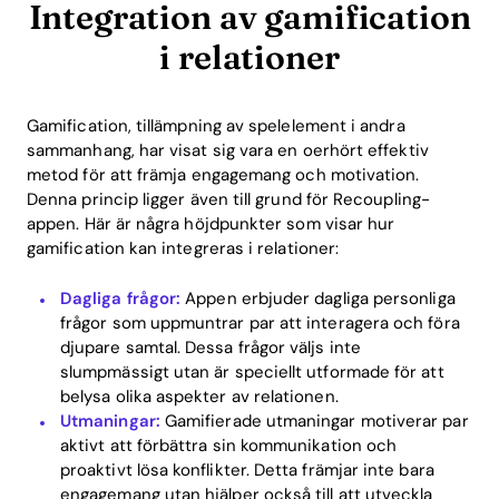
Integration av gamification
i relationer
Gamification, tillämpning av spelelement i andra
sammanhang, har visat sig vara en oerhört effektiv
metod för att främja engagemang och motivation.
Denna princip ligger även till grund för Recoupling-
appen. Här är några höjdpunkter som visar hur
gamification kan integreras i relationer:
Dagliga frågor:
Appen erbjuder dagliga personliga
frågor som uppmuntrar par att interagera och föra
Home
djupare samtal. Dessa frågor väljs inte
slumpmässigt utan är speciellt utformade för att
Blog
belysa olika aspekter av relationen.
Utmaningar:
Gamifierade utmaningar motiverar par
aktivt att förbättra sin kommunikation och
Download
proaktivt lösa konflikter. Detta främjar inte bara
engagemang utan hjälper också till att utveckla