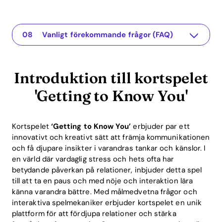
Introduktion till kortspelet 'Getting to Know You'
The app for your relationship
Fördelarna med ett lärande spel
Exempel på frågor i kortspelet 'Getting to Know You'
Integration av gamification i relationer
Avkastning på investeringar i lärande spel
Sammanfattning: Varför par bör spela kortspelet 'Getting to Know You'
Vanligt förekommande frågor (FAQ)
Introduktion till kortspelet
'Getting to Know You'
Kortspelet
‘Getting to Know You’
erbjuder par ett
innovativt och kreativt sätt att främja kommunikationen
och få djupare insikter i varandras tankar och känslor. I
en värld där vardaglig stress och hets ofta har
betydande påverkan på relationer, inbjuder detta spel
till att ta en paus och med nöje och interaktion lära
känna varandra bättre. Med målmedvetna frågor och
interaktiva spelmekaniker erbjuder kortspelet en unik
plattform för att fördjupa relationer och stärka