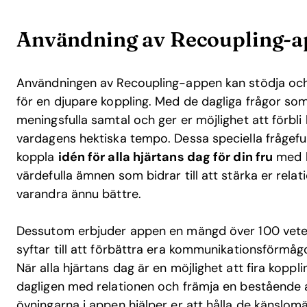
Användning av Recoupling-ap
Användningen av Recoupling-appen kan stödja och
för en djupare koppling. Med de dagliga frågor so
meningsfulla samtal och ger er möjlighet att förbli
vardagens hektiska tempo. Dessa speciella frågefun
koppla
idén för alla hjärtans dag för din fru
med l
värdefulla ämnen som bidrar till att stärka er relat
varandra ännu bättre.
Dessutom erbjuder appen en mängd över 100 vete
syftar till att förbättra era kommunikationsförmå
När alla hjärtans dag är en möjlighet att fira koppli
dagligen med relationen och främja en bestående a
övningarna i appen hjälper er att hålla de känslom