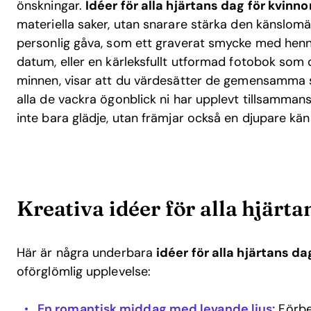
önskningar.
Idéer för alla hjärtans dag för kvinno
materiella saker, utan snarare stärka den känslomä
personlig gåva, som ett graverat smycke med hennes 
datum, eller en kärleksfullt utformad fotobok s
minnen, visar att du värdesätter de gemensamma s
alla de vackra ögonblick ni har upplevt tillsamma
inte bara glädje, utan främjar också en djupare kä
Kreativa idéer för alla hjärta
Här är några underbara
idéer för alla hjärtans dag
oförglömlig upplevelse:
En romantisk middag med levande ljus:
Förbe