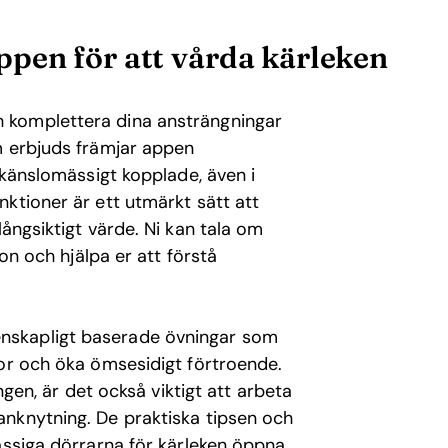
pen för att vårda kärleken
 komplettera dina ansträngningar
m erbjuds främjar appen
 känslomässigt kopplade, även i
ktioner är ett utmärkt sätt att
ångsiktigt värde. Ni kan tala om
ion och hjälpa er att förstå
nskapligt baserade övningar som
gor och öka ömsesidigt förtroende.
ngen, är det också viktigt att arbeta
nknytning. De praktiska tipsen och
ässiga dörrarna för kärleken öppna.