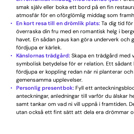
smak själv eller boka ett bord på en fin restau
atmosfär för en oförglömlig middag som framhäv
En kort resa till en drömlik plats:
Ta dig tid fö
överraska din fru med en romantisk helg i berge
havet. En sådan paus kan göra underverk och g
fördjupa er kärlek.
Känslornas trädgård:
Skapa en trädgård med vä
symbolisk betydelse för er relation. Ett sådant l
fördjupa er koppling redan när ni planterar o
gemensamma upplevelser.
Personlig presentbok:
Fyll ett anteckningsblo
anteckningar, anledningar till varför du älsk
samt tankar om vad ni vill uppnå i framtiden. De
utan också ett fint sätt att dela era drömmar 