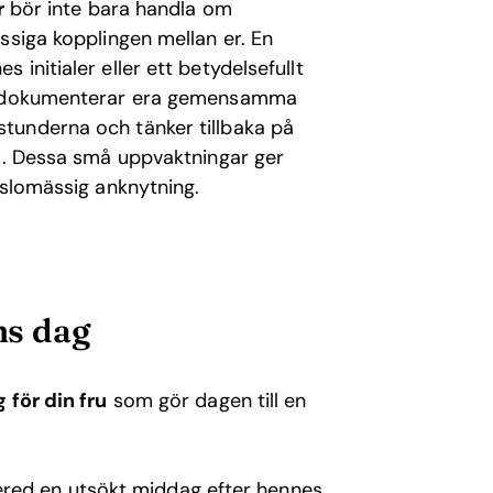
r
bör inte bara handla om
ssiga kopplingen mellan er. En
initialer eller ett betydelsefullt
om dokumenterar era gemensamma
tunderna och tänker tillbaka på
ns. Dessa små uppvaktningar ger
nslomässig anknytning.
ns dag
 för din fru
som gör dagen till en
red en utsökt middag efter hennes