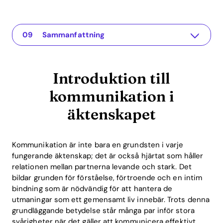
Introduktion till kommunikation i äktenskapet
The app for your relationship
Rekommenderade böcker om kommunikation i äktenskapet
Tekniska förklaringar av kommunikationsbarriärer
Praktiska exempel för att förbättra kommunikationen
ROI av kommunikation i äktenskapet
Hur Recoupling-appen kan hjälpa
FAQ om böcker om kommunikation i äktenskapet
Sammanfattning
Introduktion till
kommunikation i
äktenskapet
Kommunikation är inte bara en grundsten i varje
fungerande äktenskap; det är också hjärtat som håller
relationen mellan partnerna levande och stark. Det
bildar grunden för förståelse, förtroende och en intim
bindning som är nödvändig för att hantera de
utmaningar som ett gemensamt liv innebär. Trots denna
grundläggande betydelse står många par inför stora
svårigheter när det gäller att kommunicera effektivt