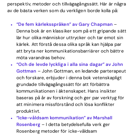
perspektiv, metoder och tillvägagångssätt. Här är några
av de bästa verken som du verkligen borde kolla på:
“De fem kärleksspråken” av Gary Chapman
–
Denna bok är en klassiker som på ett gripande sätt
lär hur olika människor uttrycker och tar emot sin
kärlek. Att förstå dessa olika språk kan hjälpa par
att bryta ner kommunikationsbarriärer och bättre
möta varandras behov.
“Och de levde lyckliga i alla sina dagar” av John
Gottman
– John Gottman, en ledande parterapeut
och forskare, erbjuder i denna bok vetenskapligt
grundade tillvägagångssätt för att förbättra
kommunikationen i äktenskapet. Hans insikter
baseras på år av forskning och ger par verktyg för
att minimera missförstånd och lösa konflikter
produktivt.
“Icke-våldsam kommunikation” av Marshall
Rosenberg
– I detta betydelsefulla verk ger
Rosenberg metoder för icke-våldsam