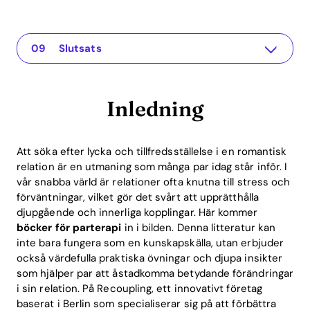
Inledning
The app for your relationship
Varför böcker för parterapi?
Topp-böcker för parterapi
Hur man effektivt använder böcker
ROI-fördelar med parterapi
Hur Recoupling-appen hjälper
Vanliga frågor
Slutsats
Inledning
Att söka efter lycka och tillfredsställelse i en romantisk
relation är en utmaning som många par idag står inför. I
vår snabba värld är relationer ofta knutna till stress och
förväntningar, vilket gör det svårt att upprätthålla
djupgående och innerliga kopplingar. Här kommer
böcker för parterapi
in i bilden. Denna litteratur kan
inte bara fungera som en kunskapskälla, utan erbjuder
också värdefulla praktiska övningar och djupa insikter
som hjälper par att åstadkomma betydande förändringar
i sin relation. På Recoupling, ett innovativt företag
baserat i Berlin som specialiserar sig på att förbättra