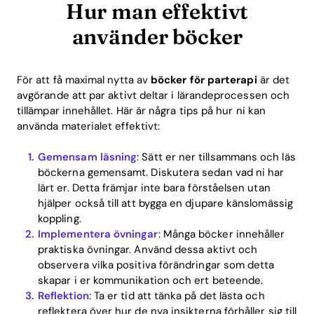
Hur man effektivt
använder böcker
För att få maximal nytta av
böcker för parterapi
är det
avgörande att par aktivt deltar i lärandeprocessen och
tillämpar innehållet. Här är några tips på hur ni kan
använda materialet effektivt:
Gemensam läsning
: Sätt er ner tillsammans och läs
Home
böckerna gemensamt. Diskutera sedan vad ni har
lärt er. Detta främjar inte bara förståelsen utan
Blog
hjälper också till att bygga en djupare känslomässig
koppling.
Implementera övningar
: Många böcker innehåller
Download
praktiska övningar. Använd dessa aktivt och
observera vilka positiva förändringar som detta
skapar i er kommunikation och ert beteende.
Reflektion
: Ta er tid att tänka på det lästa och
reflektera över hur de nya insikterna förhåller sig till