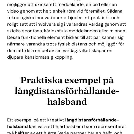
möjliggör att skicka ett meddelande, en bild eller en
video genom att helt enkelt röra vid föremålet. Sådana
teknologiska innovationer erbjuder ett praktiskt och
roligt sätt att involvera sig i varandras vardag genom att
skicka spontana, kärleksfulla meddelanden eller minnen.
Dessa funktionella element bidrar till att par känner sig
närmare varandra trots fysisk distans och möjliggör för
dem att dela en del av sin vardag, vilket skapar en
djupare känslomässig koppling.
Home
Praktiska exempel på
långdistansförhållande-
Blog
halsband
Download
Ett exempel på ett kreativt
långdistansförhållande-
halsband
kan vara ett hjärthalsband som representerar
två hälfter av ett hjärta. Varje partner bär en hälft, och