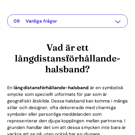
Vad är ett långdistansförhållande-halsband?
Appen för ditt förhållande
Varför är långdistansförhållande-halsband viktiga?
Känslomässiga fördelar med halsbandet
Tekniska förklaringar till långdistanssmycken
Praktiska exempel på långdistansförhållande-halsband
ROI-fördelar med ett långdistanshalsband
Ytterligare överväganden för långdistansförhållanden
Vanliga frågor
Vad är ett
långdistansförhållande-
halsband?
En
långdistansförhållande-halsband
är en symbolisk
smycke som speciellt utformats för par som är
geografiskt åtskilda. Dessa halsband kan komma i många
stilar och designer, ofta dekorerade med charmiga
symboler eller personliga meddelanden som
representerar den djupa kopplingen mellan partnerna. I
grunden handlar det om att dessa smycken inte bara är
vackra att se på, utan också har en djupare