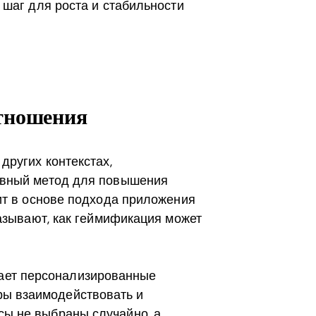
 шаг для роста и стабильности
тношения
других контекстах,
ивный метод для повышения
ит в основе подхода приложения
казывают, как геймификация может
ает персонализированные
ры взаимодействовать и
сы не выбраны случайно, а