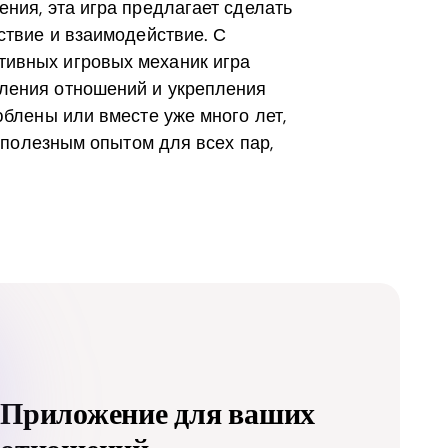
ния, эта игра предлагает сделать
ствие и взаимодействие. С
ивных игровых механик игра
ления отношений и укрепления
юблены или вместе уже много лет,
ь полезным опытом для всех пар,
Приложение для ваших