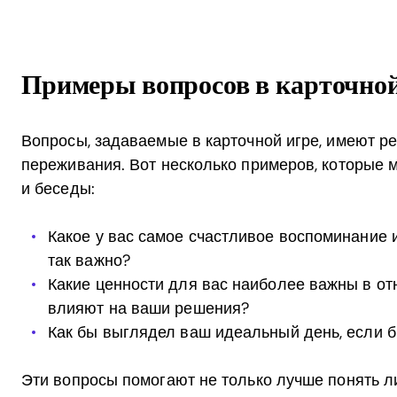
Примеры вопросов в карточной
Вопросы, задаваемые в карточной игре, имеют 
переживания. Вот несколько примеров, которые 
и беседы:
Какое у вас самое счастливое воспоминание и
так важно?
Какие ценности для вас наиболее важны в от
влияют на ваши решения?
Как бы выглядел ваш идеальный день, если б
Эти вопросы помогают не только лучше понять л