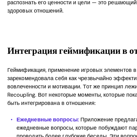
распознать его ценности и цели — это решающий
здоровых отношений.
Интеграция геймификации в о
Геймификация, применение игровых элементов в 
зарекомендовала себя как чрезвычайно эффект
вовлеченности и мотивации. Тот же принцип леж
Recoupling. Вот некоторые моменты, которые по
быть интегрирована в отношения:
Ежедневные вопросы:
Приложение предлаг
ежедневные вопросы, которые побуждают па
проводить более глубокие беседы. Эти вопро