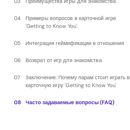
Преимущества игры для знакомства
Примеры вопросов в карточной игре
'Getting to Know You'
Интеграция геймификации в отношения
Возврат от игр для знакомства
Заключение: Почему парам стоит играть в
карточную игру 'Getting to Know You'
Часто задаваемые вопросы (FAQ)