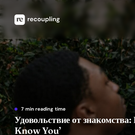
7 min reading time
Удовольствие от знакомства: 
Know You’