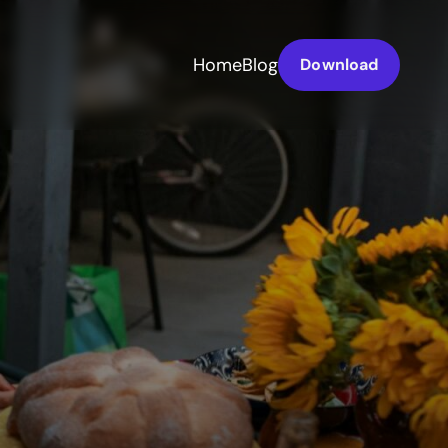
Home
Blog
Download