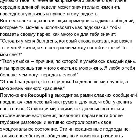
думаю о тебе” в течение напряженного рабочего дня или в
середине длинной недели может значительно изменить
повседневную жизнь и принести ему радость.
Вот несколько вдохновляющих примеров сладких сообщений,
которые ты можешь использовать как подсказки, чтобы
показать своему парню, как много он для тебя значит:
“Сегодня у меня был день, который снова показал, как важен
ты в моей жизни, и я с нетерпением жду нашей встречи! Ты —
мой свет!”
“Твоя улыбка — причина, по которой я улыбаюсь каждый день,
и ты приносишь так много счастья в мою жизнь. Я люблю тебя
больше, чем могут передать слова!”
“Я так благодарна, что ты рядом. Ты делаешь мир лучше, а
мою жизнь намного красивее.”
Приложение
Recoupling
выходит за рамки сладких сообщений,
предлагая комплексный инструмент для пар, чтобы укрепить
свою связь. С функциями, такими как дневные вопросы и
отслеживание настроения, позволяет парам вести более
глубокие разговоры и активно контролировать свое
эмоциональное состояние. Эти инновационные подходы не
только способствуют общению, но и помогают развивать