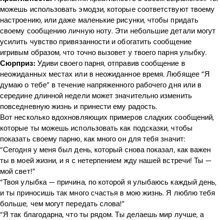
можешь использовать эмодзи, которые соответствуют твоему
настроению, или даже маленькие рисунки, чтобы придать
своему сообщению личную ноту. Эти небольшие детали могут
усилить чувство привязанности и обогатить сообщение
игривым образом, что точно вызовет у твоего парня улыбку.
Сюрприз:
Удиви своего парня, отправив сообщение в
неожиданных местах или в неожиданное время. Любящее “Я
думаю о тебе” в течение напряженного рабочего дня или в
середине длинной недели может значительно изменить
повседневную жизнь и принести ему радость.
Вот несколько вдохновляющих примеров сладких сообщений,
которые ты можешь использовать как подсказки, чтобы
показать своему парню, как много он для тебя значит:
“Сегодня у меня был день, который снова показал, как важен
ты в моей жизни, и я с нетерпением жду нашей встречи! Ты —
мой свет!”
“Твоя улыбка — причина, по которой я улыбаюсь каждый день,
и ты приносишь так много счастья в мою жизнь. Я люблю тебя
больше, чем могут передать слова!”
“Я так благодарна, что ты рядом. Ты делаешь мир лучше, а