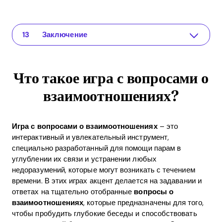
Что такое игра с вопросами о взаимоотношениях?
The app for your relationship
Значение вопросов о взаимоотношениях
Как работает игра с вопросами о взаимоотношениях в приложении Recoupling
Научно обоснованные упражнения
Как геймификация поддерживает уход за отношениями
К чему может привести игра с вопросами о взаимоотношениях
Преимущества ROI ухода за отношениями через инновационные методы
Часто задаваемые вопросы (FAQ)
Каковы основные преимущества игры с вопросами о взаимоотношениях?
Как часто пары должны участвовать в игре с вопросами о взаимоотношениях?
Могу ли я попробовать приложение Recoupling бесплатно?
Заключение
Что такое игра с вопросами о
взаимоотношениях?
Игра с вопросами о взаимоотношениях
– это
интерактивный и увлекательный инструмент,
специально разработанный для помощи парам в
углублении их связи и устранении любых
недоразумений, которые могут возникать с течением
времени. В этих играх акцент делается на задавании и
ответах на тщательно отобранные
вопросы о
взаимоотношениях
, которые предназначены для того,
чтобы пробудить глубокие беседы и способствовать