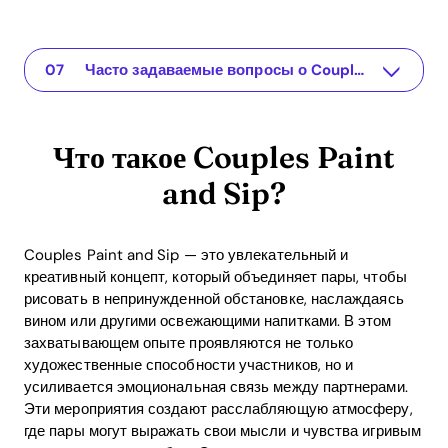
Что такое Couples Paint and Sip?
Приложение для ваших отношений
Как Couples Paint and Sip может укрепить отношения
Практические шаги для успешного Paint and Sip
Геймификация в Paint and Sip: Игровой подход к заботе о отношениях
ROI от участия в Couples Paint and Sip
Часто задаваемые вопросы о Couples Paint and Sip
Что такое Couples Paint
and Sip?
Couples Paint and Sip — это увлекательный и
креативный концепт, который объединяет пары, чтобы
рисовать в непринужденной обстановке, наслаждаясь
вином или другими освежающими напитками. В этом
захватывающем опыте проявляются не только
художественные способности участников, но и
усиливается эмоциональная связь между партнерами.
Эти мероприятия создают расслабляющую атмосферу,
где пары могут выражать свои мысли и чувства игривым