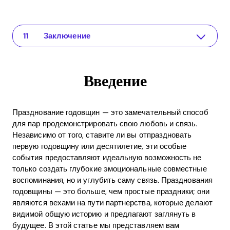
Введение
Приложение для ваших отношений
Особые впечатления: индивидуальные путешествия
Совместный проект: развитие креативности
Организация сюрприз-вечеринки в кругу друзей
Романтические ужины дома
Воспоминания: создание фотокниги
Искусство общения: диалог и рефлексия
ROI празднования годовщин
Часто задаваемые вопросы (FAQ)
Заключение
Введение
Празднование годовщин — это замечательный способ
для пар продемонстрировать свою любовь и связь.
Независимо от того, ставите ли вы отпраздновать
первую годовщину или десятилетие, эти особые
события предоставляют идеальную возможность не
только создать глубокие эмоциональные совместные
воспоминания, но и углубить саму связь. Празднования
годовщины — это больше, чем простые праздники; они
являются вехами на пути партнерства, которые делают
видимой общую историю и предлагают заглянуть в
будущее. В этой статье мы представляем вам