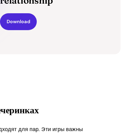
relationship
Download
ечеринках
дходят для пар. Эти игры важны