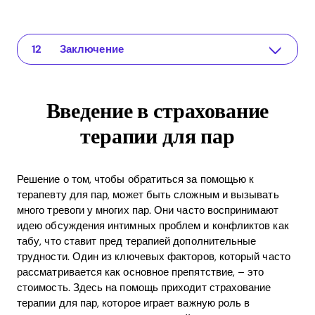
Введение в страхование терапии для пар
The app for your relationship
Что покрывает страхование терапии для пар?
Советы по использованию страховки на терапию для пар
Роль Recoupling в поддержании отношений
Инновационные функции приложения Recoupling
Преимущества ROI от инвестирования в терапию для пар
Часто задаваемые вопросы (FAQ)
Какое покрытие предлагает страховка для терапевтического лечения для пар?
Как выбрать подходящего терапевта?
Могу ли я использовать приложение Recoupling без страховки?
Заключение
Введение в страхование
терапии для пар
Решение о том, чтобы обратиться за помощью к
терапевту для пар, может быть сложным и вызывать
много тревоги у многих пар. Они часто воспринимают
идею обсуждения интимных проблем и конфликтов как
табу, что ставит пред терапией дополнительные
трудности. Один из ключевых факторов, который часто
рассматривается как основное препятствие, – это
стоимость. Здесь на помощь приходит страхование
терапии для пар, которое играет важную роль в