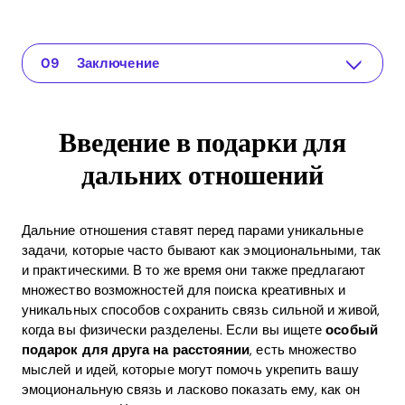
Введение в подарки для дальних отношений
The app for your relationship
Персонализированные подарки
Виртуальные опыты
Подарки для повседневной жизни
Креативные подарки DIY
Преимущества ROI от продуманных подарков
Часто задаваемые вопросы о подарках для дальних отношений
Заключение
Введение в подарки для
дальних отношений
Дальние отношения ставят перед парами уникальные
задачи, которые часто бывают как эмоциональными, так
и практическими. В то же время они также предлагают
множество возможностей для поиска креативных и
уникальных способов сохранить связь сильной и живой,
когда вы физически разделены. Если вы ищете
особый
подарок для друга на расстоянии
, есть множество
мыслей и идей, которые могут помочь укрепить вашу
эмоциональную связь и ласково показать ему, как он