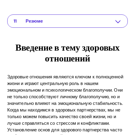
Введение в тему здоровых отношений
The app for your relationship
Лучшие книги о здоровых отношениях
Связь между книгами и приложением Recoupling
Практические примеры применения полученных знаний
Преимущества ROI здоровых отношений
Часто задаваемые вопросы (FAQ)
Какие книги лучшие для пар?
Как может приложение Recoupling поддерживать книги?
Каковы практические преимущества здоровых отношений?
Резюме
Введение в тему здоровых
отношений
Здоровые отношения являются ключом к полноценной
жизни и играют центральную роль в нашем
эмоциональном и психологическом благополучии. Они
не только способствуют личному благополучию, но и
значительно влияют на эмоциональную стабильность.
Когда мы находимся в здоровых партнерствах, мы не
только можем повысить качество своей жизни, но и
лучше справляться со стрессом и конфликтами.
Установление основ для здорового партнерства часто