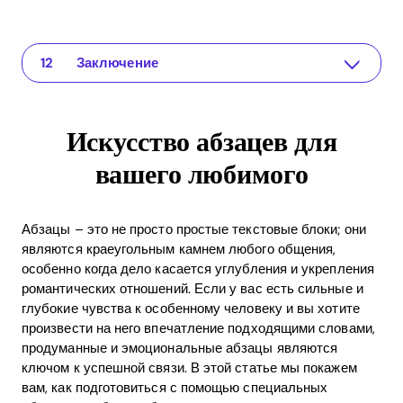
Искусство абзацев для вашего любимого
The app for your relationship
Вызывает эмоции: первое впечатление имеет значение
Делитесь личными переживаниями
Сила комплиментов
Используйте юмор
Предоставление эмоциональных инсайтов
Конкретные примеры абзацев
Преимущества использования приложения Recoupling при переписке
Как увеличить ROI через улучшение коммуникации
Часто задаваемые вопросы (FAQ)
Заключение
Искусство абзацев для
вашего любимого
Абзацы – это не просто простые текстовые блоки; они
являются краеугольным камнем любого общения,
особенно когда дело касается углубления и укрепления
романтических отношений. Если у вас есть сильные и
глубокие чувства к особенному человеку и вы хотите
произвести на него впечатление подходящими словами,
продуманные и эмоциональные абзацы являются
ключом к успешной связи. В этой статье мы покажем
вам, как подготовиться с помощью специальных