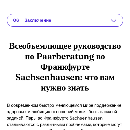
Всеобъемлющее руководство по Paarberatung во Франкфурте Sachsenhausen: что вам нужно знать
The app for your relationship
Понимание проблемы
Почему Paarberatung важна
Практические решения или советы
Заключение
Всеобъемлющее руководство
по Paarberatung во
Франкфурте
Sachsenhausen: что вам
нужно знать
В современном быстро меняющемся мире поддержание
здоровых и любящих отношений может быть сложной
задачей. Пары во Франкфурте Sachsenhausen
сталкиваются с различными проблемами, которые могут