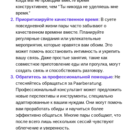
когда мы не проводим вместе время”
Blog
конструктивнее, чем “Ты никогда не уделяешь мне
время.”
Приоритизируйте качественное время
: В суете
Download
повседневной жизни пары часто забывают о
качественном времени вместе. Планируйте
регулярные свидания или увлекательные
мероприятия, которые нравятся вам обоим. Это
может помочь восстановить интимность и укрепить
вашу связь. Даже простые занятия, такие как
совместное приготовление еды или прогулка, могут
создать связь и способствовать разговору.
Обратитесь за профессиональной помощью
: Не
стесняйтесь обращаться за Paarberatung.
Профессиональный консультант может предложить
новые перспективы и инструменты, специально
адаптированные к вашим нуждам. Они могут помочь
вам проработать обиды и научиться более
эффективно общаться. Многие пары сообщают, что
после всего лишь нескольких сессий чувствуют
облегчение и уверенность.