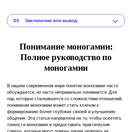
Понимание моногамии: Полное руководство по моногамии
The app for your relationship
Понимание проблемы
Практические решения или идеи
Заключение или вывод
Понимание моногамии:
Полное руководство по
моногамии
В нашем современном мире понятие моногамии часто
обсуждается, но часто неправильно понимается. Для
пар, которые сталкиваются со сложностями отношений,
понимание моногамии может стать ключом к
формированию более глубоких связей и улучшению
общения. Эта статья направлена на то, чтобы осветить
тонкости моногамии и предоставить практические
советы, которые могут помочь парам укрепить их