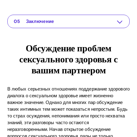
Обсуждение проблем сексуального здоровья с вашим партнером
Приложение для ваших отношений
Понимание проблемы
Практические решения и инсайты
Заключение
Обсуждение проблем
сексуального здоровья с
вашим партнером
В любых серьезных отношениях поддержание здорового
диалога о сексуальном здоровье имеет жизненно
важное значение. Однако для многих пар обсуждение
таких интимных тем может показаться непростым. Будь
то страх осуждения, непонимания или просто нехватка
знаний, эти разговоры часто остаются
неразговоренными. Начав открытое обсуждение
вопросов сексуального здоровья, пары не только