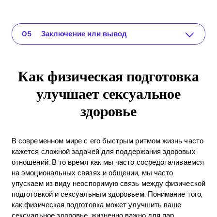
Как физическая подготовка улучшает сексуальное здоровье
The app for your relationship
Понимание проблемы
Практические решения или идеи
Заключение или вывод
Как физическая подготовка
улучшает сексуальное
здоровье
В современном мире с его быстрым ритмом жизнь часто
кажется сложной задачей для поддержания здоровых
отношений. В то время как мы часто сосредотачиваемся
на эмоциональных связях и общении, мы часто
упускаем из виду неоспоримую связь между физической
подготовкой и сексуальным здоровьем. Понимание того,
как физическая подготовка может улучшить ваше
сексуальное здоровье, жизненно важно для пар,