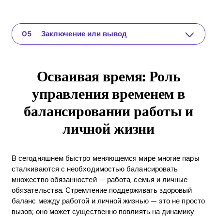
Осваивая время: Роль управления временем в балансировании работы и личной жизни
The app for your relationship
Понимание проблемы
Практические решения или идеи
Заключение или вывод
Осваивая время: Роль
управления временем в
балансировании работы и
личной жизни
В сегодняшнем быстро меняющемся мире многие пары
сталкиваются с необходимостью балансировать
множество обязанностей — работа, семья и личные
обязательства. Стремление поддерживать здоровый
баланс между работой и личной жизнью — это не просто
вызов; оно может существенно повлиять на динамику