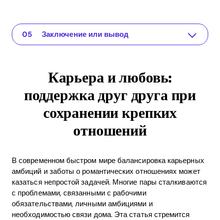
Карьера и любовь: поддержка друг друга при сохранении крепких отношений
Приложение для ваших отношений
Понимание проблемы
Практические решения или идеи
Заключение или вывод
Карьера и любовь:
поддержка друг друга при
сохранении крепких
отношений
В современном быстром мире балансировка карьерных
амбиций и заботы о романтических отношениях может
казаться непростой задачей. Многие пары сталкиваются
с проблемами, связанными с рабочими
обязательствами, личными амбициями и
необходимостью связи дома. Эта статья стремится