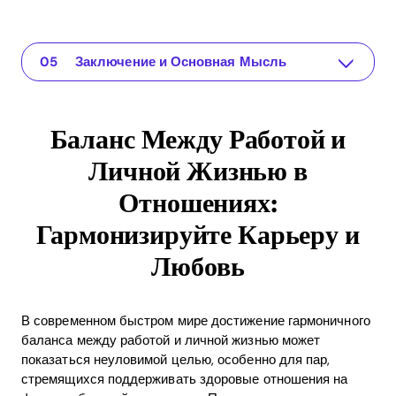
Баланс Между Работой и Личной Жизнью в Отношениях: Гармонизируйте Карьеру и Любовь
The app for your relationship
Понимание Проблемы
Практические Решения и Идеи
Заключение и Основная Мысль
Баланс Между Работой и
Личной Жизнью в
Отношениях:
Гармонизируйте Карьеру и
Любовь
В современном быстром мире достижение гармоничного
баланса между работой и личной жизнью может
показаться неуловимой целью, особенно для пар,
стремящихся поддерживать здоровые отношения на