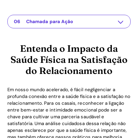
Entenda o Impacto da Saúde Física na Satisfação do Relacionamento
The app for your relationship
Entendendo a Questão
Soluções Práticas ou Insights
Conclusão
Chamada para Ação
Entenda o Impacto da
Saúde Física na Satisfação
do Relacionamento
Em nosso mundo acelerado, é fácil negligenciar a
profunda conexão entre a saúde física e a satisfação no
relacionamento. Para os casais, reconhecer a ligação
entre bem-estar e intimidade emocional pode ser a
chave para cultivar uma parceria saudável e
satisfatória. Uma análise cuidadosa dessa relação não
apenas esclarece por que a saúde física é importante,
mas também oferece passos práticos para melhoria.