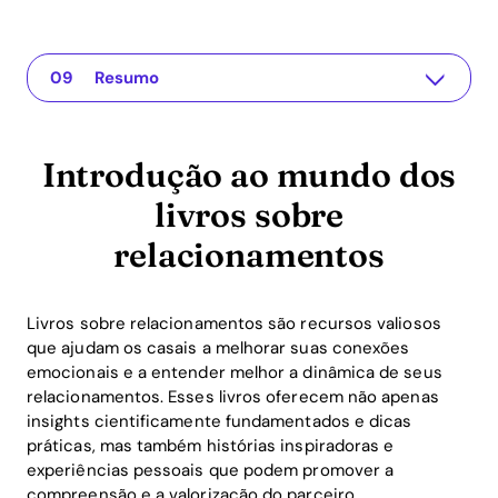
Introdução ao mundo dos livros sobre relacionamentos
The app for your relationship
Os melhores livros sobre relacionamentos para casais
Livros saudáveis sobre relacionamentos para parcerias de longo prazo
Explicações técnicas sobre dinâmicas de relacionamento
Exemplos práticos para a aplicação de recursos sobre relacionamentos
Os benefícios de ROI dos livros sobre relacionamentos
FAQ sobre os melhores livros sobre relacionamentos
Resumo
Introdução ao mundo dos
livros sobre
relacionamentos
Livros sobre relacionamentos são recursos valiosos
que ajudam os casais a melhorar suas conexões
emocionais e a entender melhor a dinâmica de seus
relacionamentos. Esses livros oferecem não apenas
insights cientificamente fundamentados e dicas
práticas, mas também histórias inspiradoras e
experiências pessoais que podem promover a
compreensão e a valorização do parceiro.