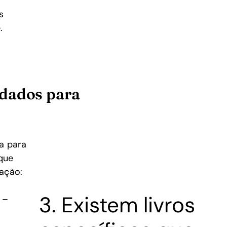
s
.
ndados para
da para
que
lação:
3. Existem livros
–