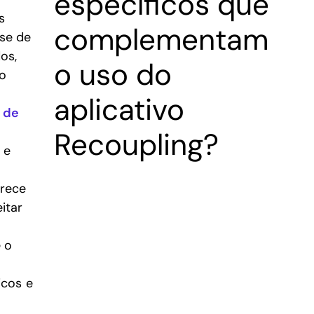
específicos que
s
complementam
se de
os,
o uso do
o
aplicativo
 de
Recoupling?
 e
erece
itar
 o
icos e
s