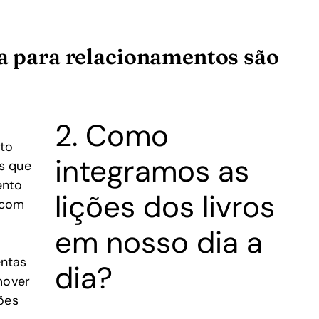
da para relacionamentos são
2. Como
nto
integramos as
s que
ento
lições dos livros
 com
em nosso dia a
entas
dia?
mover
ões