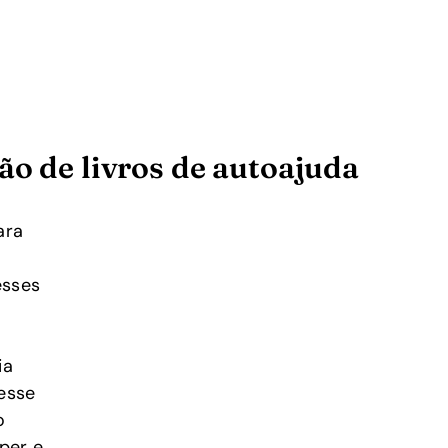
ão de livros de autoajuda
ara
esses
ia
 esse
o
per e