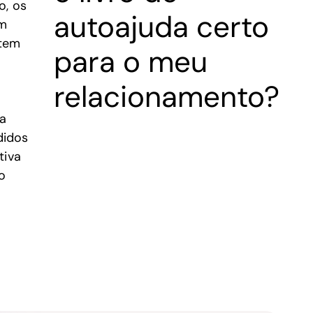
o, os
autoajuda certo
em
item
para o meu
relacionamento?
ua
didos
tiva
o