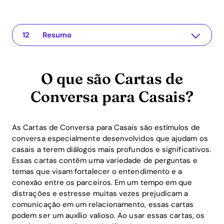
O que são Cartas de Conversa para Casais?
The app for your relationship
Como funcionam as Cartas de Conversa na prática?
Vantagens das Cartas de Conversa para Casais
Como o Recoupling integra as Cartas de Conversa para Casais em seu aplicativo?
Vantagens de ROI da utilização de cartas de conversa no relacionamento
Dicas práticas para usar as Cartas de Conversa para Casais
FAQs sobre Cartas de Conversa para Casais
Por que as conversas entre casais são importantes?
Essas cartas podem também resolver conflitos?
Com que frequência devem ser usadas as cartas?
Resumo
O que são Cartas de
Conversa para Casais?
As Cartas de Conversa para Casais são estímulos de
conversa especialmente desenvolvidos que ajudam os
casais a terem diálogos mais profundos e significativos.
Essas cartas contêm uma variedade de perguntas e
temas que visam fortalecer o entendimento e a
conexão entre os parceiros. Em um tempo em que
distrações e estresse muitas vezes prejudicam a
comunicação em um relacionamento, essas cartas
podem ser um auxílio valioso. Ao usar essas cartas, os