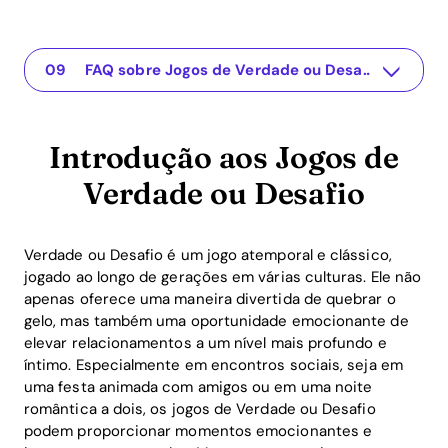
Introdução aos Jogos de Verdade ou Desafio
The app for your relationship
Os Benefícios Psicológicos dos Jogos de Verdade ou Desafio
Dicas Práticas para um Jogo Bem-Sucedido
Como os Jogos de Verdade ou Desafio Podem Melhorar os Relacionamentos
Os Benefícios de ROI dos Jogos de Verdade ou Desafio em Relacionamentos
Jogos de Verdade ou Desafio na Era Digital
Conclusão
FAQ sobre Jogos de Verdade ou Desafio
Introdução aos Jogos de
Verdade ou Desafio
Verdade ou Desafio é um jogo atemporal e clássico,
jogado ao longo de gerações em várias culturas. Ele não
apenas oferece uma maneira divertida de quebrar o
gelo, mas também uma oportunidade emocionante de
elevar relacionamentos a um nível mais profundo e
íntimo. Especialmente em encontros sociais, seja em
uma festa animada com amigos ou em uma noite
romântica a dois, os jogos de Verdade ou Desafio
podem proporcionar momentos emocionantes e