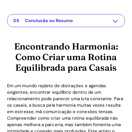
Encontrando Harmonia: Como Criar uma Rotina Equilibrada para Casais
The app for your relationship
Compreendendo o Problema
Soluções Práticas ou Insumos
Conclusão ou Resumo
Encontrando Harmonia:
Como Criar uma Rotina
Equilibrada para Casais
Em um mundo repleto de distrações e agendas
exigentes, encontrar equilíbrio dentro de um
relacionamento pode parecer uma luta constante. Para
os casais, a busca pela harmonia muitas vezes resulta
em estresse, má comunicação e conexões tensas.
Compreender como criar uma rotina equilibrada não
apenas melhora a parceria, mas também fomenta uma
intimidade e conexão mais profundas. Este artigo o