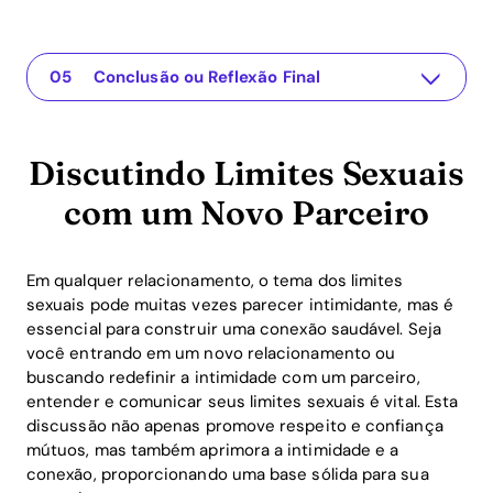
Discutindo Limites Sexuais com um Novo Parceiro
The app for your relationship
Entendendo a Questão
Soluções Práticas ou Insights
Conclusão ou Reflexão Final
Discutindo Limites Sexuais
com um Novo Parceiro
Em qualquer relacionamento, o tema dos limites
sexuais pode muitas vezes parecer intimidante, mas é
essencial para construir uma conexão saudável. Seja
você entrando em um novo relacionamento ou
buscando redefinir a intimidade com um parceiro,
entender e comunicar seus limites sexuais é vital. Esta
discussão não apenas promove respeito e confiança
mútuos, mas também aprimora a intimidade e a
conexão, proporcionando uma base sólida para sua