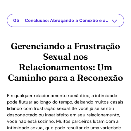
Gerenciando a Frustração Sexual nos Relacionamentos: Um Caminho para a Reconexão
The app for your relationship
Compreendendo o Problema
Soluções Práticas para Superar a Frustração Sexual
Conclusão: Abraçando a Conexão e a Intimidade
Gerenciando a Frustração
Sexual nos
Relacionamentos: Um
Caminho para a Reconexão
Em qualquer relacionamento romântico, a intimidade
pode flutuar ao longo do tempo, deixando muitos casais
lidando com frustração sexual. Se você já se sentiu
desconectado ou insatisfeito em seu relacionamento,
você não está sozinho. Muitos parceiros lutam com a
intimidade sexual, que pode resultar de uma variedade