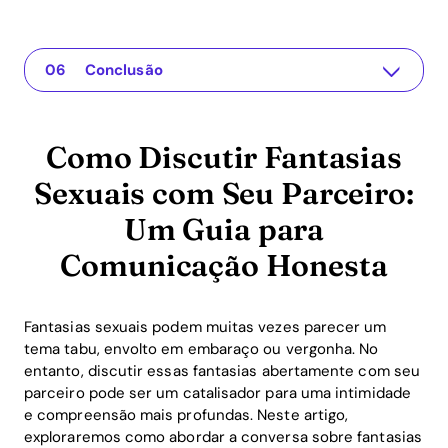
Como Discutir Fantasias Sexuais com Seu Parceiro: Um Guia para Comunicação Honesta
The app for your relationship
Entendendo a Questão
Por Que Isso é Importante
Soluções Práticas ou Insights
Conclusão
Como Discutir Fantasias
Sexuais com Seu Parceiro:
Um Guia para
Comunicação Honesta
Fantasias sexuais podem muitas vezes parecer um
tema tabu, envolto em embaraço ou vergonha. No
entanto, discutir essas fantasias abertamente com seu
parceiro pode ser um catalisador para uma intimidade
e compreensão mais profundas. Neste artigo,
exploraremos como abordar a conversa sobre fantasias