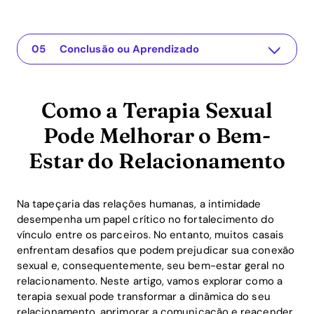
Como a Terapia Sexual Pode Melhorar o Bem-Estar do Relacionamento
The app for your relationship
Compreendendo o Problema
Soluções Práticas ou Insights
Conclusão ou Aprendizado
Como a Terapia Sexual
Pode Melhorar o Bem-
Estar do Relacionamento
Na tapeçaria das relações humanas, a intimidade
desempenha um papel crítico no fortalecimento do
vínculo entre os parceiros. No entanto, muitos casais
enfrentam desafios que podem prejudicar sua conexão
sexual e, consequentemente, seu bem-estar geral no
relacionamento. Neste artigo, vamos explorar como a
terapia sexual pode transformar a dinâmica do seu
relacionamento, aprimorar a comunicação e reacender