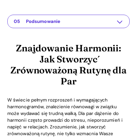
Znajdowanie Harmonii: Jak Stworzyć Zrównoważoną Rutynę dla Par
Aplikacja dla Twojego związku
Zrozumienie Problemu
Praktyczne Rozwiązania lub Wskazówki
Podsumowanie
Znajdowanie Harmonii:
Jak Stworzyć
Zrównoważoną Rutynę dla
Par
W świecie pełnym rozproszeń i wymagających
harmonogramów, znalezienie równowagi w związku
może wydawać się trudną walką. Dla par dążenie do
harmonii często prowadzi do stresu, nieporozumień i
napięć w relacjach. Zrozumienie, jak stworzyć
zrównoważoną rutynę, nie tylko wzmacnia Wasze