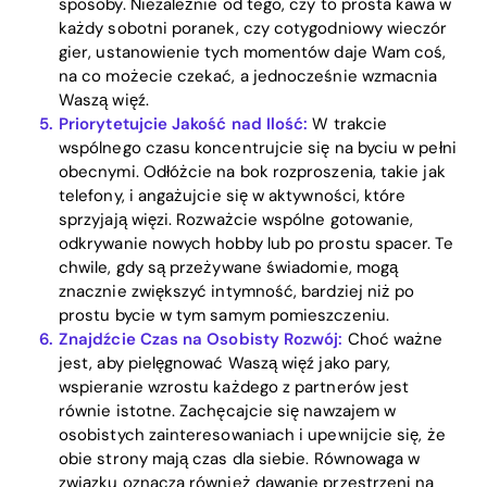
sposoby. Niezależnie od tego, czy to prosta kawa w
każdy sobotni poranek, czy cotygodniowy wieczór
gier, ustanowienie tych momentów daje Wam coś,
na co możecie czekać, a jednocześnie wzmacnia
Waszą więź.
Priorytetujcie Jakość nad Ilość:
W trakcie
wspólnego czasu koncentrujcie się na byciu w pełni
obecnymi. Odłóżcie na bok rozproszenia, takie jak
telefony, i angażujcie się w aktywności, które
sprzyjają więzi. Rozważcie wspólne gotowanie,
odkrywanie nowych hobby lub po prostu spacer. Te
chwile, gdy są przeżywane świadomie, mogą
znacznie zwiększyć intymność, bardziej niż po
prostu bycie w tym samym pomieszczeniu.
Znajdźcie Czas na Osobisty Rozwój:
Choć ważne
jest, aby pielęgnować Waszą więź jako pary,
wspieranie wzrostu każdego z partnerów jest
równie istotne. Zachęcajcie się nawzajem w
osobistych zainteresowaniach i upewnijcie się, że
obie strony mają czas dla siebie. Równowaga w
związku oznacza również dawanie przestrzeni na