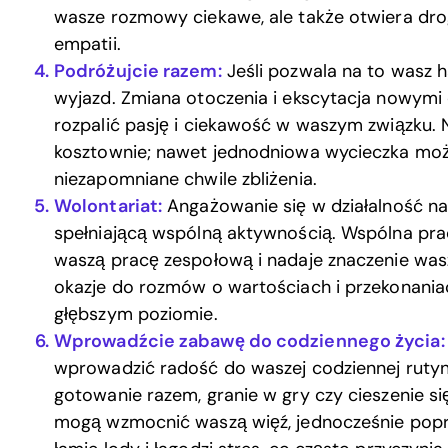
wasze rozmowy ciekawe, ale także otwiera dro
empatii.
Podróżujcie razem:
Jeśli pozwala na to wasz 
wyjazd. Zmiana otoczenia i ekscytacja nowym
rozpalić pasję i ciekawość w waszym związku. N
kosztownie; nawet jednodniowa wycieczka mo
niezapomniane chwile zbliżenia.
Wolontariat:
Angażowanie się w działalność na
spełniającą wspólną aktywnością. Wspólna pra
waszą pracę zespołową i nadaje znaczenie wasz
okazje do rozmów o wartościach i przekonania
głębszym poziomie.
Wprowadźcie zabawę do codziennego życia:
wprowadzić radość do waszej codziennej rutyny
gotowanie razem, granie w gry czy cieszenie si
mogą wzmocnić waszą więź, jednocześnie popr