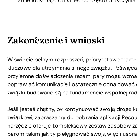
łamie lody i łagodzi stres, co często przyczyn
Zakończenie i wnioski
W świecie pełnym rozproszeń, priorytetowe trakt
kluczowe dla utrzymania silnego związku. Poświęc
przyjemne doświadczenia razem, pary mogą wzmac
poprawiać komunikację i ostatecznie odnajdować
związki budowane są na fundamencie wspólnej rado
Jeśli jesteś chętny, by kontynuować swoją drogę k
związkowi, zapraszamy do pobrania aplikacji Recou
narzędzie oferuje kompleksowy zestaw zasobów 
parom takim jak ty pielęgnować swoją więź i uspr