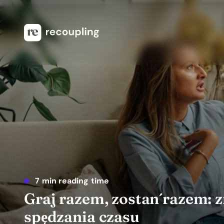
7 min reading time
Graj razem, zostań razem: 
spędzania czasu