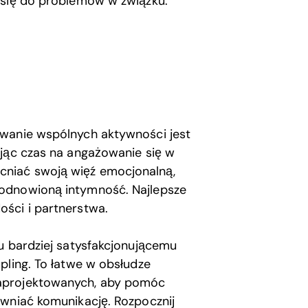
ia się do problemów w związku.
owanie wspólnych aktywności jest
ając czas na angażowanie się w
niać swoją więź emocjonalną,
 odnowioną intymność. Najlepsze
ści i partnerstwa.
u bardziej satysfakcjonującemu
pling. To łatwe w obsłudze
zaprojektowanych, aby pomóc
awniać komunikację. Rozpocznij