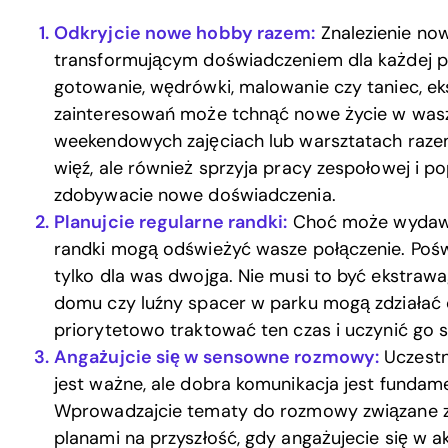
Odkryjcie nowe hobby razem:
Znalezienie no
transformującym doświadczeniem dla każdej par
gotowanie, wędrówki, malowanie czy taniec, e
zainteresowań może tchnąć nowe życie w wasz 
weekendowych zajęciach lub warsztatach razem
więź, ale również sprzyja pracy zespołowej i 
zdobywacie nowe doświadczenia.
Planujcie regularne randki:
Choć może wydawać
randki mogą odświeżyć wasze połączenie. Pośw
tylko dla was dwojga. Nie musi to być ekstraw
domu czy luźny spacer w parku mogą zdziałać 
priorytetowo traktować ten czas i uczynić go s
Angażujcie się w sensowne rozmowy:
Uczestn
jest ważne, ale dobra komunikacja jest funda
Wprowadzajcie tematy do rozmowy związane z
planami na przyszłość, gdy angażujecie się w a