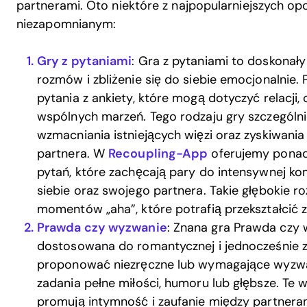
partnerami. Oto niektóre z najpopularniejszych opc
niezapomnianym:
Gry z pytaniami
: Gra z pytaniami to doskonał
rozmów i zbliżenie się do siebie emocjonalnie
pytania z ankiety, które mogą dotyczyć relacji
wspólnych marzeń. Tego rodzaju gry szczególni
wzmacniania istniejących więzi oraz zyskiwan
partnera. W
Recoupling-App
oferujemy ponad
pytań, które zachęcają pary do intensywnej ko
siebie oraz swojego partnera. Takie głębokie
momentów „aha”, które potrafią przekształcić z
Prawda czy wyzwanie
: Znana gra Prawda czy
dostosowana do romantycznej i jednocześnie z
proponować niezręczne lub wymagające wyzw
zadania pełne miłości, humoru lub głębsze. Te w
promują intymność i zaufanie między partneram