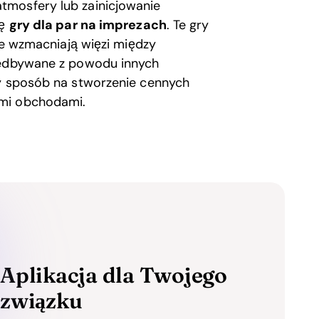
tmosfery lub zainicjowanie
ię
gry dla par na imprezach
. Te gry
kże wzmacniają więzi między
niedbywane z powodu innych
ły sposób na stworzenie cennych
ymi obchodami.
Aplikacja dla Twojego
związku